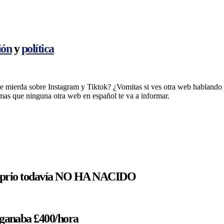
ión
y
política
s de mierda sobre Instagram y Tiktok? ¿Vomitas si ves otra web hablando
s que ninguna otra web en español te va a informar.
aprio todavía NO HA NACIDO
anaba £400/hora