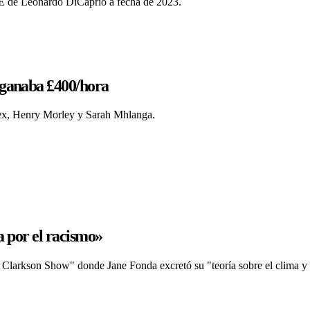
E de Leonardo DiCaprio a fecha de 2023.
anaba £400/hora
sex, Henry Morley y Sarah Mhlanga.
a por el racismo»
Clarkson Show" donde Jane Fonda excretó su "teoría sobre el clima y l