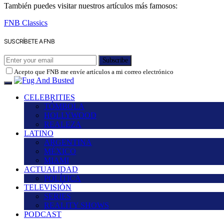
También puedes visitar nuestros artículos más famosos:
FNB Classics
SUSCRÍBETE A FNB
Subscribe
Acepto que FNB me envíe artículos a mi correo electrónico
CELEBRITIES
TÓMBOLA
HOLLYWOOD
REALEZA
LATINO
ARGENTINA
MÉXICO
MIAMI
ACTUALIDAD
POLÍTICA
TELEVISIÓN
SERIES
REALITY SHOWS
PODCAST