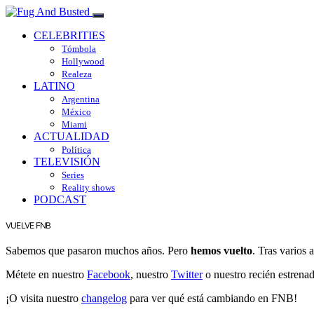
CELEBRITIES
Tómbola
Hollywood
Realeza
LATINO
Argentina
México
Miami
ACTUALIDAD
Política
TELEVISIÓN
Series
Reality shows
PODCAST
VUELVE FNB
Sabemos que pasaron muchos años. Pero
hemos vuelto
. Tras varios
Métete en nuestro
Facebook
, nuestro
Twitter
o nuestro recién estrena
¡O visita nuestro
changelog
para ver qué está cambiando en FNB!