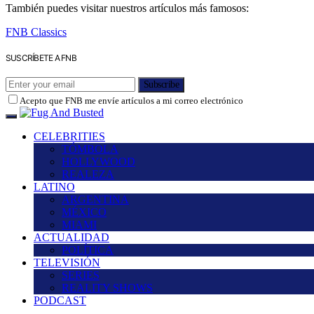
También puedes visitar nuestros artículos más famosos:
FNB Classics
SUSCRÍBETE A FNB
Subscribe
Acepto que FNB me envíe artículos a mi correo electrónico
CELEBRITIES
TÓMBOLA
HOLLYWOOD
REALEZA
LATINO
ARGENTINA
MÉXICO
MIAMI
ACTUALIDAD
POLÍTICA
TELEVISIÓN
SERIES
REALITY SHOWS
PODCAST