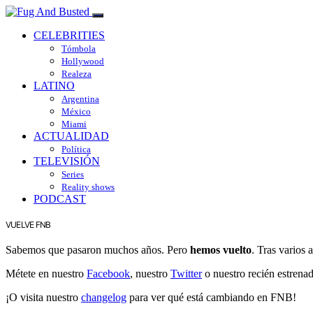
CELEBRITIES
Tómbola
Hollywood
Realeza
LATINO
Argentina
México
Miami
ACTUALIDAD
Política
TELEVISIÓN
Series
Reality shows
PODCAST
VUELVE FNB
Sabemos que pasaron muchos años. Pero
hemos vuelto
. Tras varios
Métete en nuestro
Facebook
, nuestro
Twitter
o nuestro recién estrena
¡O visita nuestro
changelog
para ver qué está cambiando en FNB!