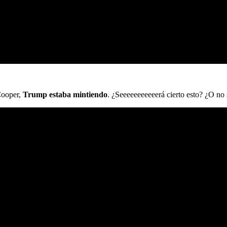
Cooper,
Trump estaba mintiendo
. ¿Seeeeeeeeeeerá cierto esto? ¿O no s