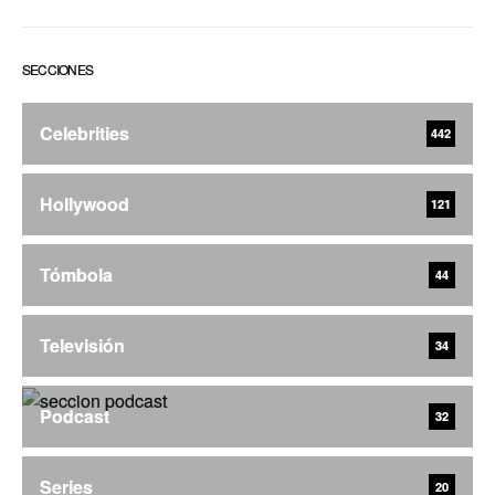
SECCIONES
Celebrities
442
Hollywood
121
Tómbola
44
Televisión
34
Podcast
32
Series
20