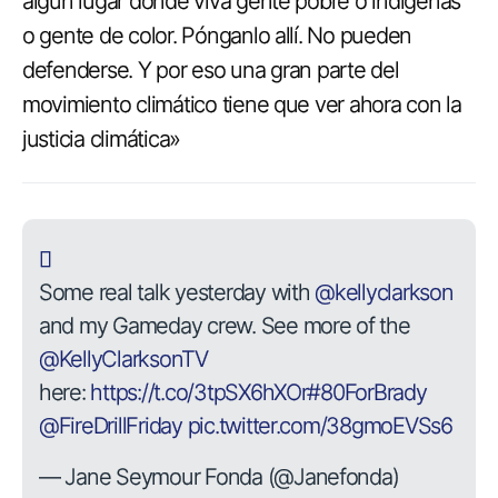
algún lugar donde viva gente pobre o indígenas
o gente de color. Pónganlo allí. No pueden
defenderse. Y por eso una gran parte del
movimiento climático tiene que ver ahora con la
justicia climática»
Some real talk yesterday with
@kellyclarkson
and my Gameday crew. See more of the
@KellyClarksonTV
here:
https://t.co/3tpSX6hXOr
#80ForBrady
@FireDrillFriday
pic.twitter.com/38gmoEVSs6
— Jane Seymour Fonda (@Janefonda)