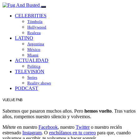
CELEBRITIES
Tómbola
Hollywood
Realeza
LATINO
Argentina
México
Miami
ACTUALIDAD
Política
TELEVISIÓN
Series
Reality shows
PODCAST
VUELVE FNB
Sabemos que pasaron muchos años. Pero
hemos vuelto
. Tras varios
años, rompemos nuestro silencio y volvemos.
Métete en nuestro
Facebook
, nuestro
Twitter
o nuestro recién
estrenado
Instagram
. O
enchúfanos en tu correo
para que, cuando
volvamos a escribir, te volvamos a hacer sonreír.