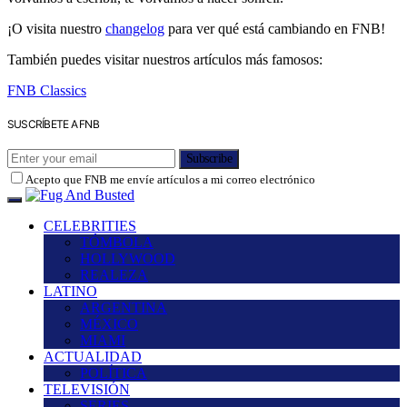
¡O visita nuestro
changelog
para ver qué está cambiando en FNB!
También puedes visitar nuestros artículos más famosos:
FNB Classics
SUSCRÍBETE A FNB
Subscribe
Acepto que FNB me envíe artículos a mi correo electrónico
CELEBRITIES
TÓMBOLA
HOLLYWOOD
REALEZA
LATINO
ARGENTINA
MÉXICO
MIAMI
ACTUALIDAD
POLÍTICA
TELEVISIÓN
SERIES