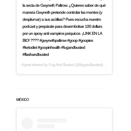
la secta de Gwyneth Paltrow. ¿Quieres saber de qué
manera Gwyneth pretende controlar las mentes (y
desplumar) a sus acólitas? Pues escucha nuestro
podcast y prepárate para desembolsar 100 dollars
por un spray anti vampiros psíquicos. ¡LINK EN LA
BIO! ???? #gwynethpaltrow #goop #goopies
#ketodiet #goopinhealth #fugandbusted
#flashandbusted
A post shared by
Fug And Busted
(@fugandbusted) on
Mar 22, 2019
MÉXICO