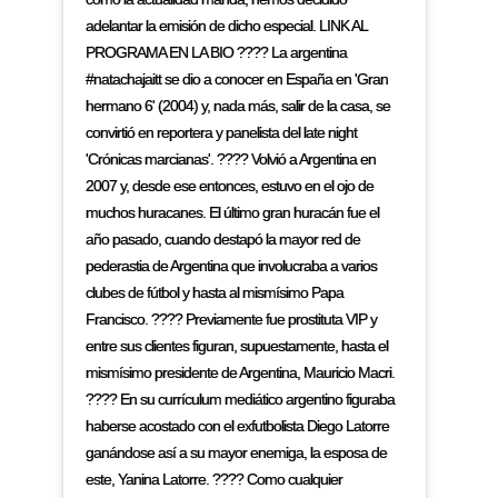
adelantar la emisión de dicho especial. LINK AL
PROGRAMA EN LA BIO ???? La argentina
#natachajaitt se dio a conocer en España en 'Gran
hermano 6' (2004) y, nada más, salir de la casa, se
convirtió en reportera y panelista del late night
'Crónicas marcianas'. ???? Volvió a Argentina en
2007 y, desde ese entonces, estuvo en el ojo de
muchos huracanes. El último gran huracán fue el
año pasado, cuando destapó la mayor red de
pederastia de Argentina que involucraba a varios
clubes de fútbol y hasta al mismísimo Papa
Francisco. ???? Previamente fue prostituta VIP y
entre sus clientes figuran, supuestamente, hasta el
mismísimo presidente de Argentina, Mauricio Macri.
???? En su currículum mediático argentino figuraba
haberse acostado con el exfutbolista Diego Latorre
ganándose así a su mayor enemiga, la esposa de
este, Yanina Latorre. ???? Como cualquier