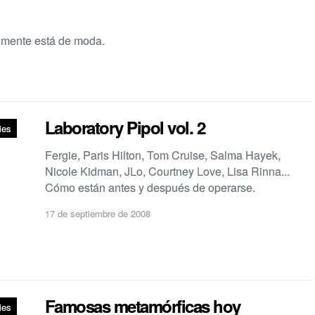
almente está de moda.
Laboratory Pipol vol. 2
ies
Fergie, Paris Hilton, Tom Cruise, Salma Hayek,
Nicole Kidman, JLo, Courtney Love, Lisa Rinna...
Cómo están antes y después de operarse.
17 de septiembre de 2008
Famosas metamórficas hoy
ies