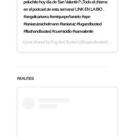
peluchito hoy día de San Valentín? ¡Todo el chisme
en el podcast de esta semana! LINK EN LA BIO .
#angelicarivera #enriquepeñanieto #epn
#taniaruizeichelmann #taniaruiz #fugandbusted
#flashandbusted #cuernicidio #sanvalentin
A post shared by
Fug And Busted
(@fugandbusted) on
Feb 14, 2019
REALITIES