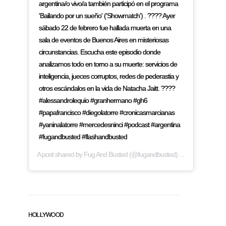
argentina/o vivo/a también participó en el programa
'Bailando por un sueño' ('Showmatch') . ???? Ayer
sábado 22 de febrero fue hallada muerta en una
sala de eventos de Buenos Aires en misteriosas
circunstancias. Escucha este episodio donde
analizamos todo en torno a su muerte: servicios de
inteligencia, jueces corruptos, redes de pederastia y
otros escándalos en la vida de Natacha Jaitt. ????
#alessandrolequio #granhermano #gh6
#papafrancisco #diegolatorre #cronicasmarcianas
#yaninalatorre #mercedesninci #podcast #argentina
#fugandbusted #flashandbusted
A post shared by
Fug And Busted
(@fugandbusted) on
Feb 24, 2019
HOLLYWOOD