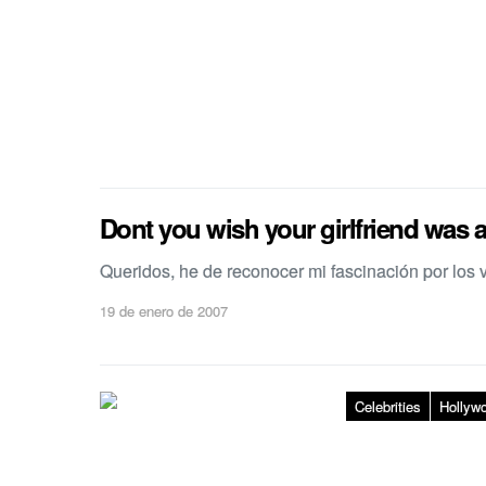
Dont you wish your girlfriend was a
Queridos, he de reconocer mi fascinación por los 
19 de enero de 2007
Celebrities
Hollyw