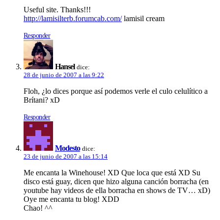
Useful site. Thanks!!!
http://lamisilterb.forumcab.com/
lamisil cream
Responder
Hansel
dice:
28 de junio de 2007 a las 9:22
Floh, ¿lo dices porque así­ podemos verle el culo celulí­tico a
Brí­tani? xD
Responder
Modesto
dice:
23 de junio de 2007 a las 15:14
Me encanta la Winehouse! XD Que loca que está XD Su
disco está guay, dicen que hizo alguna canción borracha (en
youtube hay videos de ella borracha en shows de TV… xD)
Oye me encanta tu blog! XDD
Chao! ^^