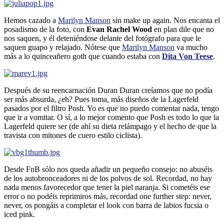
Hemos cazado a
Marilyn Manson
sin make up again. Nos encanta el
posadismo de la foto, con
Evan Rachel Wood
en plan dile que no
nos saquen, y él deteniéndose delante del fotógrafo para que le
saquen guapo y relajado. Nótese que
Marilyn Manson
va mucho
más a lo quinceañero goth que cuando estaba con
Dita Von Teese
.
Después de su reencarnación Duran Duran creí­amos que no podí­a
ser más absurda, ¿eh? Pues toma, más diseños de la Lagerfeld
pasados por el filtro Posh. Yo es que no puedo comentar nada, tengo
que ir a vomitar. O sí­, a lo mejor comento que Posh es todo lo que la
Lagerfeld quiere ser (de ahí­ su dieta relámpago y el hecho de que la
travista con mitones de cuero estilo ciclista).
Desde FnB sólo nos queda añadir un pequeño consejo: no abuséis
de los autobronceadores ni de los polvos de sol. Recordad, no hay
nada menos favorecedor que tener la piel naranja. Si cometéis ese
error o no podéis reprimiros más, recordad one further step: never,
never, os pongáis a completar el look con barra de labios fucsia o
iced pink.