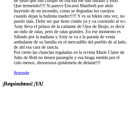
de susto que mis compis de oficina me han mirado y todo.
Que tremendo!!!! Si parece Encarni Manfredi por atrás
huyendo de un incendio, como se degradan los cuerpos
cuando dejan la bulimia madre!!!!! Y es su bikini otra vez, no
puedo más. Debe ser que tiene cistitis ya y va corriendo al wc.
Amy lleva el pelazo de la cantante de Ojos de Brujo, es decir
un nido de ratas, pero de ratas grandes. En ese momento es
Sábado por la mañana y Amy se va a la parada de venta
ambulante de su familia en el mercadillo del pueblo de al lado,
de ahí­ esa cara de rancia.
Por cierto las chanclas regaladas en la revista Marie Claire de
Julio de Britt no tienen parangón y esa braga metida por el
culo menos, diossssssss quitármela de delante!!!
Responder
¡Respóndenos! ¡YA!