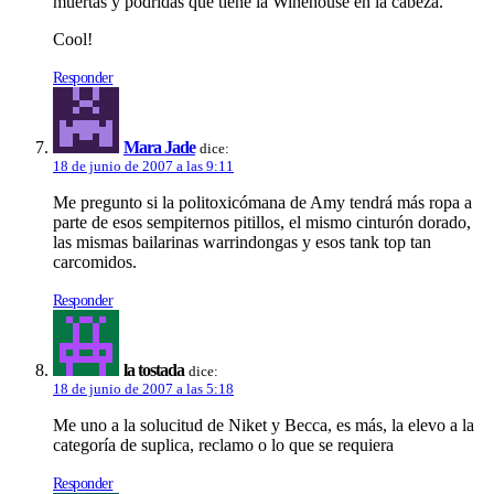
muertas y podridas que tiene la Winehouse en la cabeza.
Cool!
Responder
Mara Jade
dice:
18 de junio de 2007 a las 9:11
Me pregunto si la politoxicómana de Amy tendrá más ropa a
parte de esos sempiternos pitillos, el mismo cinturón dorado,
las mismas bailarinas warrindongas y esos tank top tan
carcomidos.
Responder
la tostada
dice:
18 de junio de 2007 a las 5:18
Me uno a la solucitud de Niket y Becca, es más, la elevo a la
categorí­a de suplica, reclamo o lo que se requiera
Responder