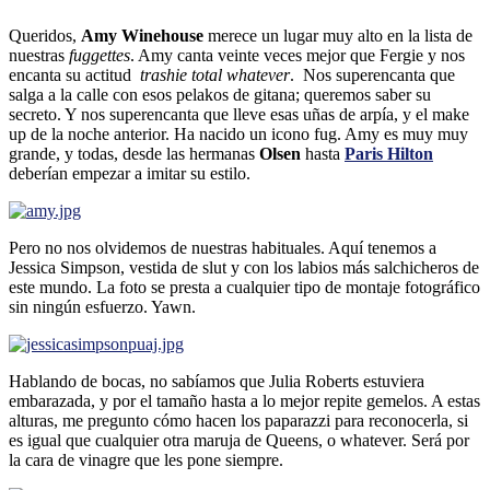
Queridos,
Amy Winehouse
merece un lugar muy alto en la lista de
nuestras
fuggettes
. Amy canta veinte veces mejor que Fergie y nos
encanta su actitud
trashie total whatever
. Nos superencanta que
salga a la calle con esos pelakos de gitana; queremos saber su
secreto. Y nos superencanta que lleve esas uñas de arpí­a, y el make
up de la noche anterior. Ha nacido un icono fug. Amy es muy muy
grande, y todas, desde las hermanas
Olsen
hasta
Paris Hilton
deberí­an empezar a imitar su estilo.
Pero no nos olvidemos de nuestras habituales. Aquí­ tenemos a
Jessica Simpson, vestida de slut y con los labios más salchicheros de
este mundo. La foto se presta a cualquier tipo de montaje fotográfico
sin ningún esfuerzo. Yawn.
Hablando de bocas, no sabí­amos que Julia Roberts estuviera
embarazada, y por el tamaño hasta a lo mejor repite gemelos. A estas
alturas, me pregunto cómo hacen los paparazzi para reconocerla, si
es igual que cualquier otra maruja de Queens, o whatever. Será por
la cara de vinagre que les pone siempre.