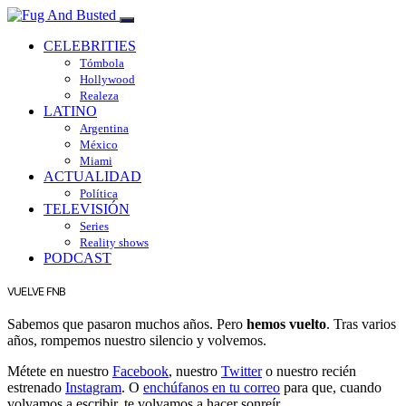
CELEBRITIES
Tómbola
Hollywood
Realeza
LATINO
Argentina
México
Miami
ACTUALIDAD
Política
TELEVISIÓN
Series
Reality shows
PODCAST
VUELVE FNB
Sabemos que pasaron muchos años. Pero
hemos vuelto
. Tras varios
años, rompemos nuestro silencio y volvemos.
Métete en nuestro
Facebook
, nuestro
Twitter
o nuestro recién
estrenado
Instagram
. O
enchúfanos en tu correo
para que, cuando
volvamos a escribir, te volvamos a hacer sonreír.