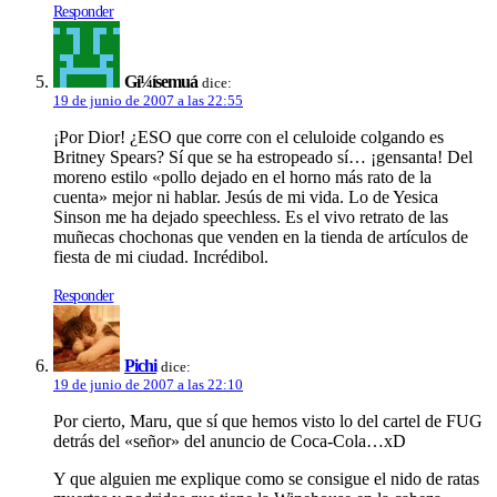
Responder
Gí¼í­semuá
dice:
19 de junio de 2007 a las 22:55
¡Por Dior! ¿ESO que corre con el celuloide colgando es
Britney Spears? Sí­ que se ha estropeado sí­… ¡gensanta! Del
moreno estilo «pollo dejado en el horno más rato de la
cuenta» mejor ni hablar. Jesús de mi vida. Lo de Yesica
Sinson me ha dejado speechless. Es el vivo retrato de las
muñecas chochonas que venden en la tienda de artí­culos de
fiesta de mi ciudad. Incrédibol.
Responder
Pichi
dice:
19 de junio de 2007 a las 22:10
Por cierto, Maru, que sí­ que hemos visto lo del cartel de FUG
detrás del «señor» del anuncio de Coca-Cola…xD
Y que alguien me explique como se consigue el nido de ratas