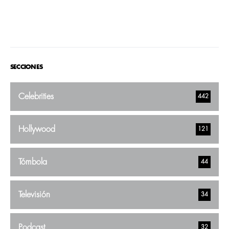
SECCIONES
Celebrities
442
Hollywood
121
Tómbola
44
Televisión
34
Podcast
32