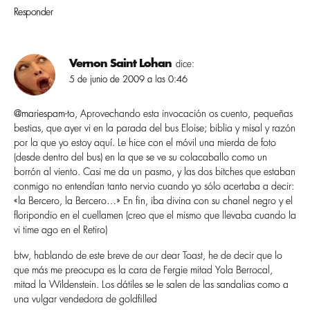
Responder
Vernon Saint Lohan
dice:
5 de junio de 2009 a las 0:46
@mariespam-to
, Aprovechando esta invocación os cuento, pequeñas
bestias, que ayer vi en la parada del bus Eloise; biblia y misal y razón
por la que yo estoy aquí­. Le hice con el móvil una mierda de foto
(desde dentro del bus) en la que se ve su colacaballo como un
borrón al viento. Casi me da un pasmo, y las dos bitches que estaban
conmigo no entendí­an tanto nervio cuando yo sólo acertaba a decir:
«la Bercero, la Bercero…» En fin, iba divina con su chanel negro y el
floripondio en el cuellamen (creo que el mismo que llevaba cuando la
vi time ago en el Retiro)
btw, hablando de este breve de our dear Toast, he de decir que lo
que más me preocupa es la cara de Fergie mitad Yola Berrocal,
mitad la Wildenstein. Los dátiles se le salen de las sandalias como a
una vulgar vendedora de goldfilled