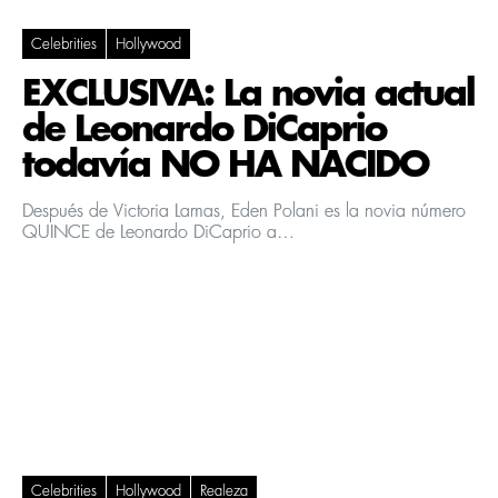
Celebrities
Hollywood
EXCLUSIVA: La novia actual
de Leonardo DiCaprio
todavía NO HA NACIDO
Después de Victoria Lamas, Eden Polani es la novia número
QUINCE de Leonardo DiCaprio a…
Celebrities
Hollywood
Realeza