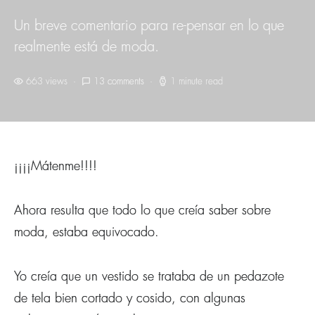
Un breve comentario para re-pensar en lo que
realmente está de moda.
663 views
13 comments
1 minute read
¡¡¡¡Mátenme!!!!
Ahora resulta que todo lo que creí­a saber sobre
moda, estaba equivocado.
Yo creí­a que un vestido se trataba de un pedazote
de tela bien cortado y cosido, con algunas