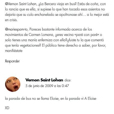
@Vernon Saint Lohan
, ¿La Bercero viaja en bus? Estás de coña, con
lo rancia que es ella, si supiese lo que han tocado esos asientos no
dejarí­a que su culo enchanelado se apoltronase ahí­… a lo mejor está
en crisis.
@mariespam-to
, Pareces bastante informada acerca de los
movimientos de Carmen Lomana, ¿eres vecina «paré con paré» o
solo tienes una maní­a enfermiza con ella?¿fuiste tu la que comentó
que tení­a vegetaciones? El público tiene derecho a saber, por favor,
manifiéstate
Responder
Vernon Saint Lohan
dice:
5 de junio de 2009 a las 0:47
la parada de bus no se llama Eloise, en la parada vi A Eloise
XD