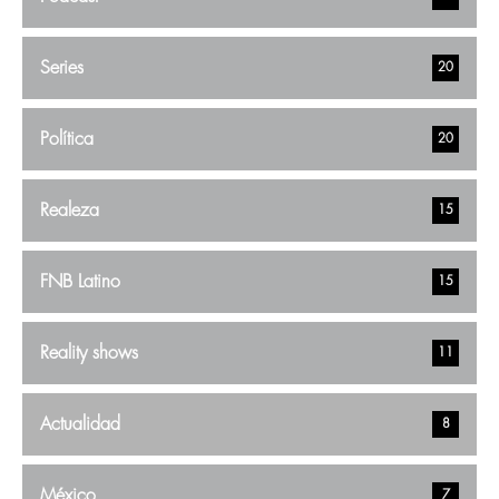
Series
20
Política
20
Realeza
15
FNB Latino
15
Reality shows
11
Actualidad
8
México
7