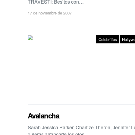
TRAVESTI: Besitos con…
17 de noviembre de 2007
Celebrities
Hollyw
Avalancha
Sarah Jessica Parker, Charlize Theron, Jennifer Ló
quieras arrancarte los ojos.