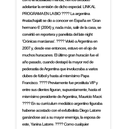
adelantar la emisión de dicho especial. LINK AL
PROGRAMA EN LA BIO ???? La argentina
#natachajaitt se dio a conocer en España en 'Gran
hermano 6' (2004) y, nada más, salir de la casa, se
convirtió en reportera y panelista del late night
'Crónicas marcianas'. ???? Volvió a Argentina en
2007 y, desde ese entonces, estuvo en el ojo de
muchos huracanes. El último gran huracán fue el
año pasado, cuando destapó la mayor red de
pederastia de Argentina que involucraba a varios
clubes de fútbol y hasta al mismísimo Papa
Francisco. ???? Previamente fue prostituta VIP y
entre sus clientes figuran, supuestamente, hasta el
mismísimo presidente de Argentina, Mauricio Macri.
???? En su currículum mediático argentino figuraba
haberse acostado con el exfutbolista Diego Latorre
ganándose así a su mayor enemiga, la esposa de
este, Yanina Latorre. ???? Como cualquier