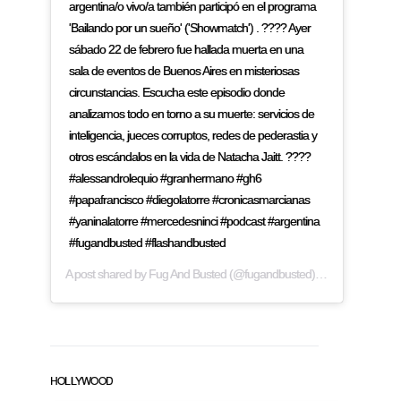
argentina/o vivo/a también participó en el programa
'Bailando por un sueño' ('Showmatch') . ???? Ayer
sábado 22 de febrero fue hallada muerta en una
sala de eventos de Buenos Aires en misteriosas
circunstancias. Escucha este episodio donde
analizamos todo en torno a su muerte: servicios de
inteligencia, jueces corruptos, redes de pederastia y
otros escándalos en la vida de Natacha Jaitt. ????
#alessandrolequio #granhermano #gh6
#papafrancisco #diegolatorre #cronicasmarcianas
#yaninalatorre #mercedesninci #podcast #argentina
#fugandbusted #flashandbusted
A post shared by
Fug And Busted
(@fugandbusted) on
Feb 24, 2019
HOLLYWOOD