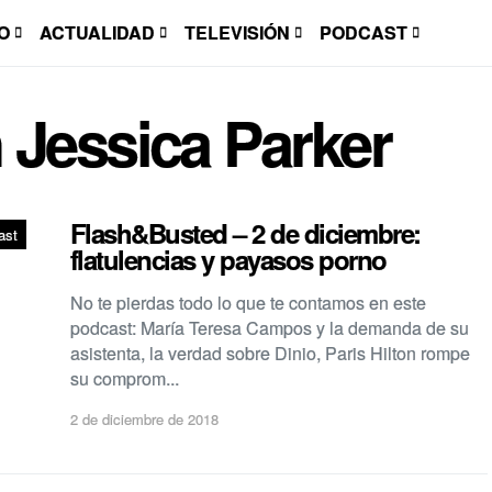
O
ACTUALIDAD
TELEVISIÓN
PODCAST
 Jessica Parker
Flash&Busted – 2 de diciembre:
ast
flatulencias y payasos porno
No te pierdas todo lo que te contamos en este
podcast: María Teresa Campos y la demanda de su
asistenta, la verdad sobre Dinio, Paris Hilton rompe
su comprom...
2 de diciembre de 2018