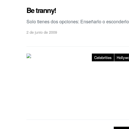
Be tranny!
Solo tienes dos opciones: Enseñarlo o esconderlo
2 de junio de 2009
Celebrities
Hollyw