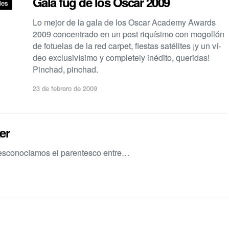
Gala fug de los Oscar 2009
ies
Lo mejor de la gala de los Oscar Academy Awards
2009 concentrado en un post riquí­simo con mogollón
de fotuelas de la red carpet, fiestas satélites ¡y un ví­
deo exclusiví­simo y completely inédito, queridas!
Pinchad, pinchad.
23 de febrero de 2009
er
Desconocí­amos el parentesco entre…