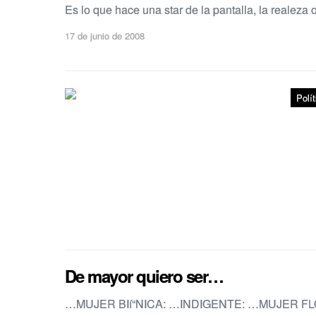
Es lo que hace una star de la pantalla, la realeza
17 de junio de 2008
Polít
De mayor quiero ser…
…MUJER BIí“NICA: …INDIGENTE: …MUJER 