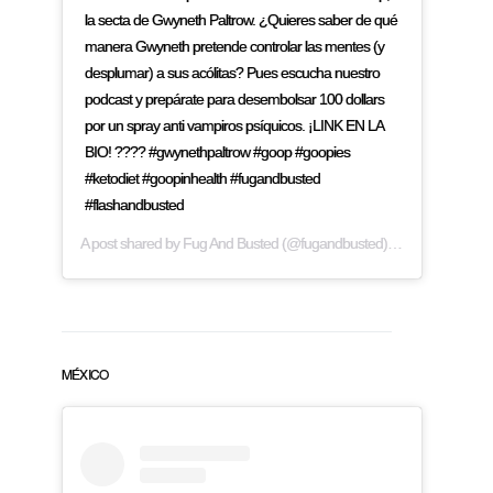
la secta de Gwyneth Paltrow. ¿Quieres saber de qué
manera Gwyneth pretende controlar las mentes (y
desplumar) a sus acólitas? Pues escucha nuestro
podcast y prepárate para desembolsar 100 dollars
por un spray anti vampiros psíquicos. ¡LINK EN LA
BIO! ???? #gwynethpaltrow #goop #goopies
#ketodiet #goopinhealth #fugandbusted
#flashandbusted
A post shared by
Fug And Busted
(@fugandbusted) on
Mar 22, 2019
MÉXICO