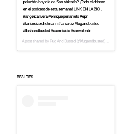
peluchito hoy día de San Valentín? ¡Todo el chisme
en el podcast de esta semana! LINK EN LA BIO .
#angelicarivera #enriquepeñanieto #epn
#taniaruizeichelmann #taniaruiz #fugandbusted
#flashandbusted #cuernicidio #sanvalentin
A post shared by
Fug And Busted
(@fugandbusted) on
Feb 14, 2019
REALITIES