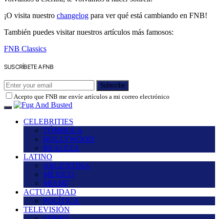
¡O visita nuestro
changelog
para ver qué está cambiando en FNB!
También puedes visitar nuestros artículos más famosos:
FNB Classics
SUSCRÍBETE A FNB
Subscribe
Acepto que FNB me envíe artículos a mi correo electrónico
CELEBRITIES
TÓMBOLA
HOLLYWOOD
REALEZA
LATINO
ARGENTINA
MÉXICO
MIAMI
ACTUALIDAD
POLÍTICA
TELEVISIÓN
SERIES