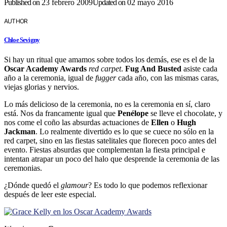
Published on
23 febrero 2009
Updated on
02 mayo 2016
AUTHOR
Chloe Sevigny
Si hay un ritual que amamos sobre todos los demás, ese es el de la
Oscar Academy Awards
red carpet
.
Fug And Busted
asiste cada
año a la ceremonia, igual de
fugger
cada año, con las mismas caras,
viejas glorias y nervios.
Lo más delicioso de la ceremonia, no es la ceremonia en sí­, claro
está. Nos da francamente igual que
Penélope
se lleve el chocolate, y
nos come el coño las absurdas actuaciones de
Ellen
o
Hugh
Jackman
. Lo realmente divertido es lo que se cuece no sólo en la
red carpet, sino en las fiestas satelitales que florecen poco antes del
evento. Fiestas absurdas que complementan la fiesta principal e
intentan atrapar un poco del halo que desprende la ceremonia de las
ceremonias.
¿Dónde quedó el
glamour
? Es todo lo que podemos reflexionar
después de leer este especial.