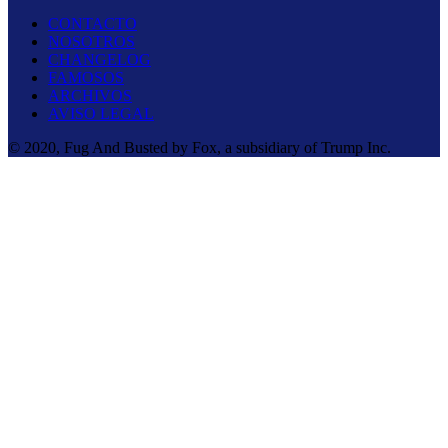
CONTACTO
NOSOTROS
CHANGELOG
FAMOSOS
ARCHIVOS
AVISO LEGAL
© 2020, Fug And Busted by Fox, a subsidiary of Trump Inc.