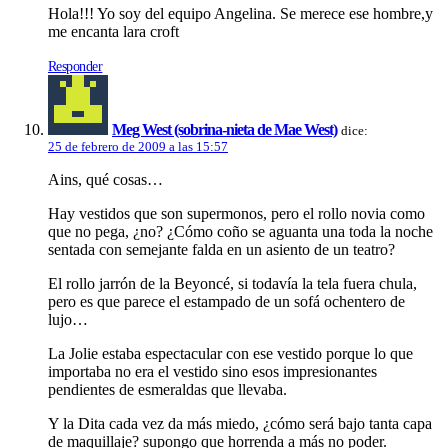
Hola!!! Yo soy del equipo Angelina. Se merece ese hombre,y
me encanta lara croft
Responder
Meg West (sobrina-nieta de Mae West)
dice:
25 de febrero de 2009 a las 15:57
Ains, qué cosas…
Hay vestidos que son supermonos, pero el rollo novia como
que no pega, ¿no? ¿Cómo coño se aguanta una toda la noche
sentada con semejante falda en un asiento de un teatro?
El rollo jarrón de la Beyoncé, si todaví­a la tela fuera chula,
pero es que parece el estampado de un sofá ochentero de
lujo…
La Jolie estaba espectacular con ese vestido porque lo que
importaba no era el vestido sino esos impresionantes
pendientes de esmeraldas que llevaba.
Y la Dita cada vez da más miedo, ¿cómo será bajo tanta capa
de maquillaje? supongo que horrenda a más no poder.