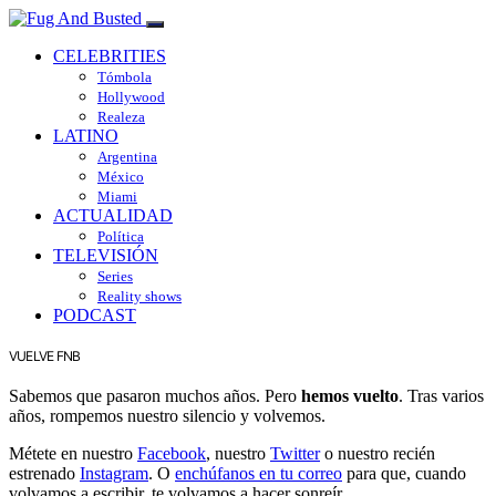
CELEBRITIES
Tómbola
Hollywood
Realeza
LATINO
Argentina
México
Miami
ACTUALIDAD
Política
TELEVISIÓN
Series
Reality shows
PODCAST
VUELVE FNB
Sabemos que pasaron muchos años. Pero
hemos vuelto
. Tras varios
años, rompemos nuestro silencio y volvemos.
Métete en nuestro
Facebook
, nuestro
Twitter
o nuestro recién
estrenado
Instagram
. O
enchúfanos en tu correo
para que, cuando
volvamos a escribir, te volvamos a hacer sonreír.