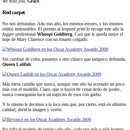
We miss you
,
Grace
.
Red carpet
No nos defraudan. Año tras año, los mismos errores, y los mismos
estilos indeseables. El premio al
leopard print
lo recoge este año la
fugger
profesional
Whoopi Goldberg
. Casi que le queda mejor el
traje de Mary Clarence con un rosario colgado:
Sin cambiar de color, pasamos a otro clásico que tampoco defrauda,
Queen Latifah
:
Más mesa camilla que nunca, aunque este año ha acertado un poco
más con el modelí­n. Claro, que si huyes de cenar dedo de postre,
nunca conseguirás lucir un trajecito de esos con garbo.
Y lo mismo le decimos a la loca esta que, por cierto, está en altí­sima
calidad, abrid la imagen y veréis:
No falla el modelo de jarrón cada año, cada vez más y más hortera.