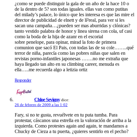
¿como se puede distinguir la gala de un año de la hace 10 o
de la dentro de 5? son todas iguales. ellas van como putitas
del milady’s palace, lo único que les interesa es que las mire el
director de publicidad de elnett y de lí²real, para ver si les
sacan una campaña…¿pueden ser mas aburridas y clónicas?
tanto vestido palabra de honor y linea sirena con cola, uf casi
como la boda de la hija de azanr en el escorial
sobre penelope, para opinar, mirad la foto de primera
comunion que sacó El Pais, con todas las de su cole……..qué
terror de niña, parecí­a como las pobres niñas que salen en
revistas porno-infantiles japonesas …….no me extraña que
haya llegado tan alto en su climbing career, menuda es
ella…..me recuerda algo a letizia ortiz
Responder
Chloe Sevigny
dice:
26 de febrero de 2009 a las 1:02
Fary, si no te gusta, revuélvete en tu puta tumba. Para
protestar, cáscanos una estrella en la valoración de arriba a la
izquierda. Como protestes again and again, te mandamos a
Chucky de Cieza a tu puerta, ¿quieres sentirlo en el pecho?