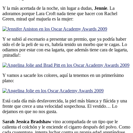
Y la más acertada de la noche, sin lugar a dudas,
Jennie
. La
adoramos porque Lara Croft nada tiene que hacer con Rachel
Green, mirad qué majuela es la mujer:
Y se subió al escenario a presentar un premio, que ya podrí­a haber
sido el de la peli de su ex, habrí­a tenido un morbo que te cagas. Lo
odiamos por estar con esa lagarta, que además tiene cara de lagarta,
¡miradla!:
Y vamos a sacarle los colores, aquí­ la tenemos en un primerí­simo
plano:
Está cada dí­a más desfavorecida, la piel más blanca y flácida y una
frente que crece a una velocidad sospechosa. El vestido… Lo
dejamos en que no nos gusta.
Sarah Jessica Bradshaw
vino acompañada de un tipo que le
calienta el colchón y le enciende el cigarro después del polvo. Como
cada cuarentona, intenta luchar contra su propia edad apretándose