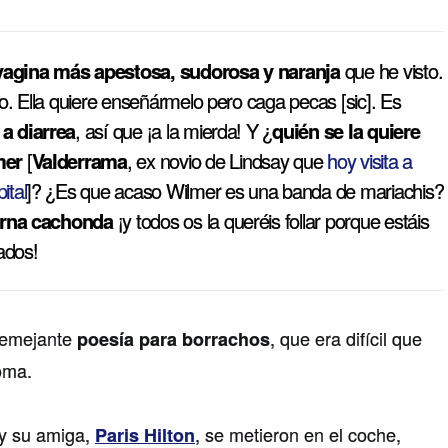
vagina más apestosa, sudorosa y naranja
que he visto.
to. Ella quiere enseñármelo pero caga pecas [sic]. Es
a diarrea
, así que ¡a la mierda! Y ¿
quién se la quiere
mer
[
Valderrama
, ex novio de Lindsay que
hoy visita a
ital
]? ¿Es que acaso Wilmer es una banda de mariachis?
erna cachonda
¡y todos os la queréis follar porque estáis
ados!
semejante
, que era difícil que
poesía para borrachos
oma.
y su amiga,
, se metieron en el coche,
Paris Hilton