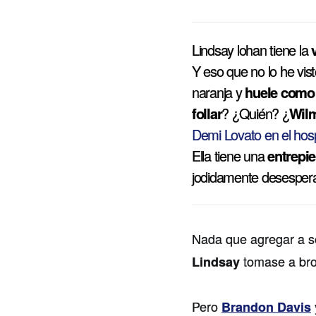
Lindsay lohan tiene la
Y eso que no lo he vis
naranja y
huele como 
follar
? ¿Quién? ¿
Wil
Demi Lovato en el hosp
Ella tiene una
entrepi
jodidamente desesper
Nada que agregar a 
tomase a br
Lindsay
Pero
Brandon Davis