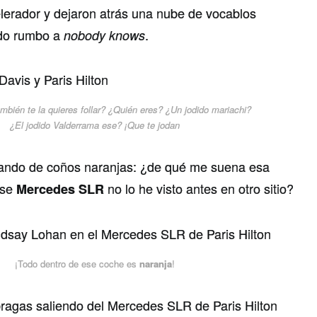
elerador y dejaron atrás una nube de vocablos
ndo rumbo a
.
nobody knows
ambién te la quieres follar? ¿Quién eres? ¿Un jodido mariachi?
¿El jodido Valderrama ese? ¡Que te jodan
ando de coños naranjas: ¿de qué me suena esa
Ese
no lo he visto antes en otro sitio?
Mercedes SLR
¡Todo dentro de ese coche es
naranja
!