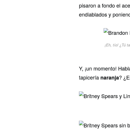
pisaron a fondo el ac
endiablados y ponie
¡Eh, tío! ¿Tú t
Y, ¡un momento! Habl
tapicería
? ¿
naranja