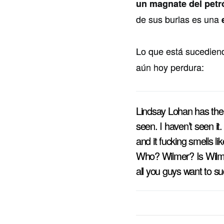
un magnate del petr
de sus burlas es una
Lo que está sucedien
aún hoy perdura:
Lindsay Lohan has the 
seen. I haven’t seen it.
and it fucking smells l
Who? Wilmer? Is Wilmer 
all you guys want to s