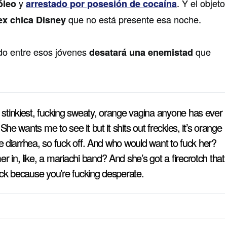
y
. Y el objeto
óleo
arrestado por posesión de cocaína
que no está presente esa noche.
ex chica Disney
do entre esos jóvenes
que
desatará una enemistad
stinkiest, fucking sweaty, orange vagina anyone has ever
 She wants me to see it but it shits out freckles, it’s orange
ike diarrhea, so fuck off. And who would want to fuck her?
in, like, a mariachi band? And she’s got a firecrotch that
uck because you’re fucking desperate.