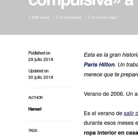
898 views
2 comments
6 minute read
Published on
Esta es la gran histor
29 julio 2018
Paris Hilton
. Un trab
Updated on
merece que te prepares
30 julio 2018
Verano de 2006. Un añ
AUTHOR
Hansel
Es el verano de
salir
durante esos meses e
TAGS
ropa interior en casa