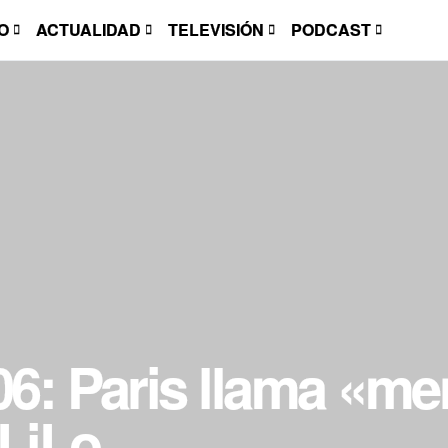
O
ACTUALIDAD
TELEVISIÓN
PODCAST
: Paris llama «me
LiLo