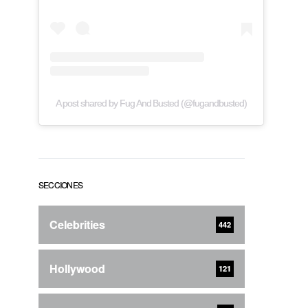
A post shared by Fug And Busted (@fugandbusted)
SECCIONES
Celebrities
442
Hollywood
121