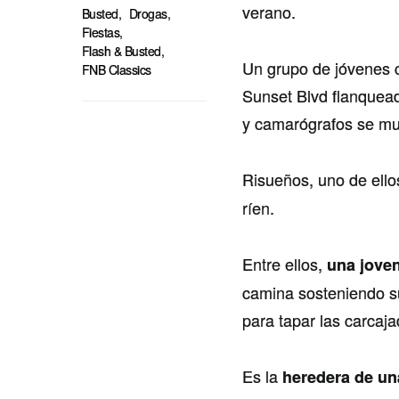
verano.
Busted
,
Drogas
,
Fiestas
,
Flash & Busted
,
Un grupo de jóvenes 
FNB Classics
Sunset Blvd flanquead
y camarógrafos se mu
Risueños, uno de ell
ríen.
Entre ellos,
una joven
camina sosteniendo 
para tapar las carcaja
Es la
heredera de un