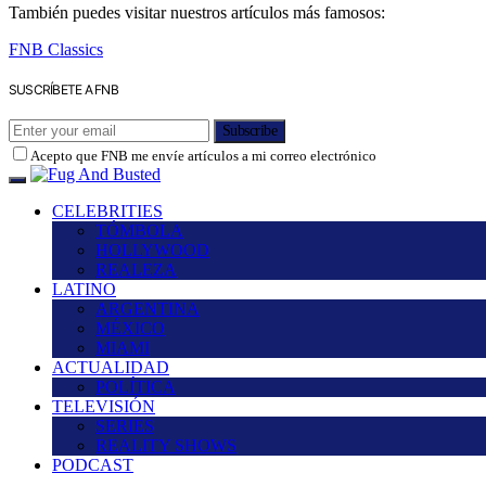
También puedes visitar nuestros artículos más famosos:
FNB Classics
SUSCRÍBETE A FNB
Subscribe
Acepto que FNB me envíe artículos a mi correo electrónico
CELEBRITIES
TÓMBOLA
HOLLYWOOD
REALEZA
LATINO
ARGENTINA
MÉXICO
MIAMI
ACTUALIDAD
POLÍTICA
TELEVISIÓN
SERIES
REALITY SHOWS
PODCAST