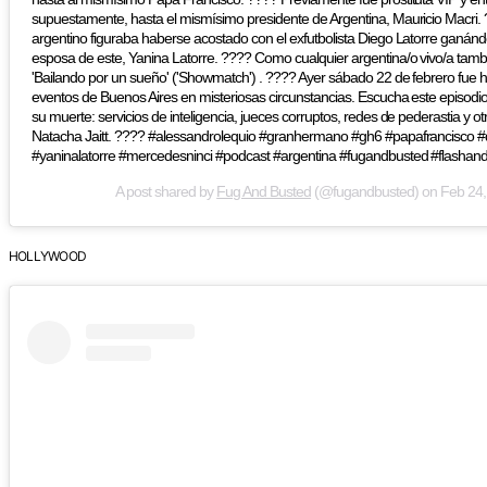
supuestamente, hasta el mismísimo presidente de Argentina, Mauricio Macri.
argentino figuraba haberse acostado con el exfutbolista Diego Latorre ganán
esposa de este, Yanina Latorre. ???? Como cualquier argentina/o vivo/a tamb
'Bailando por un sueño' ('Showmatch') . ???? Ayer sábado 22 de febrero fue 
eventos de Buenos Aires en misteriosas circunstancias. Escucha este episodi
su muerte: servicios de inteligencia, jueces corruptos, redes de pederastia y o
Natacha Jaitt. ???? #alessandrolequio #granhermano #gh6 #papafrancisco #
#yaninalatorre #mercedesninci #podcast #argentina #fugandbusted #flashan
A post shared by
Fug And Busted
(@fugandbusted) on
Feb 24,
HOLLYWOOD