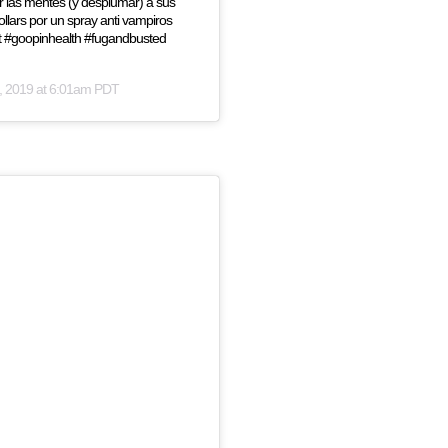
 las mentes (y desplumar) a sus
lars por un spray anti vampiros
t #goopinhealth #fugandbusted
, 2019 at 6:01am PDT