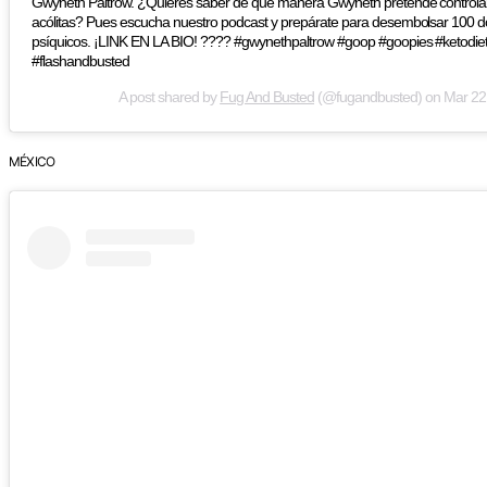
Gwyneth Paltrow. ¿Quieres saber de qué manera Gwyneth pretende controlar
acólitas? Pues escucha nuestro podcast y prepárate para desembolsar 100 dol
psíquicos. ¡LINK EN LA BIO! ???? #gwynethpaltrow #goop #goopies #ketodie
#flashandbusted
A post shared by
Fug And Busted
(@fugandbusted) on
Mar 22
MÉXICO