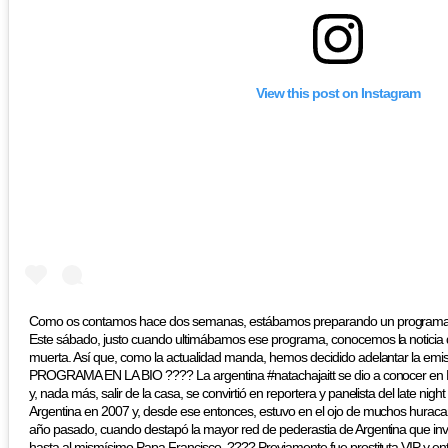
View this post on Instagram
Como os contamos hace dos semanas, estábamos preparando un programa es
Este sábado, justo cuando ultimábamos ese programa, conocemos la noticia 
muerta. Así que, como la actualidad manda, hemos decidido adelantar la emis
PROGRAMA EN LA BIO ???? La argentina #natachajaitt se dio a conocer en 
y, nada más, salir de la casa, se convirtió en reportera y panelista del late nig
Argentina en 2007 y, desde ese entonces, estuvo en el ojo de muchos huracan
año pasado, cuando destapó la mayor red de pederastia de Argentina que invo
hasta al mismísimo Papa Francisco. ???? Previamente fue prostituta VIP y entr