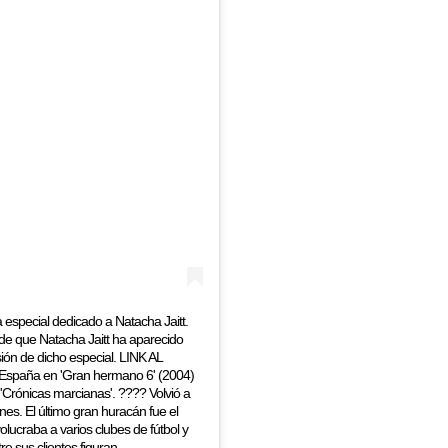
pecial dedicado a Natacha Jaitt.
de que Natacha Jaitt ha aparecido
ión de dicho especial. LINK AL
España en 'Gran hermano 6' (2004)
ht 'Crónicas marcianas'. ???? Volvió a
es. El último gran huracán fue el
lucraba a varios clubes de fútbol y
e sus clientes figuran,