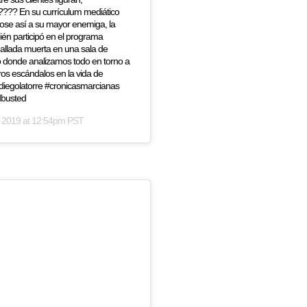
 ???? En su currículum mediático
dose así a su mayor enemiga, la
ién participó en el programa
hallada muerta en una sala de
o donde analizamos todo en torno a
tros escándalos en la vida de
diegolatorre #cronicasmarcianas
dbusted
 2019 at 12:54pm PST