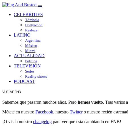
CELEBRITIES
Tómbola
Hollywood
Realeza
LATINO
Argentina
México
Miami
ACTUALIDAD
Política
TELEVISIÓN
Series
Reality shows
PODCAST
VUELVE FNB
Sabemos que pasaron muchos años. Pero
hemos vuelto
. Tras varios
Métete en nuestro
Facebook
, nuestro
Twitter
o nuestro recién estrena
¡O visita nuestro
changelog
para ver qué está cambiando en FNB!