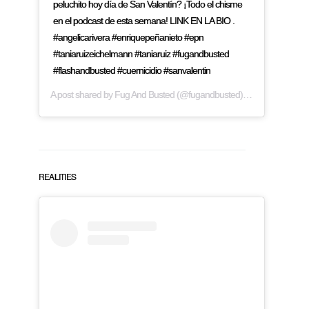
peluchito hoy día de San Valentín? ¡Todo el chisme
en el podcast de esta semana! LINK EN LA BIO .
#angelicarivera #enriquepeñanieto #epn
#taniaruizeichelmann #taniaruiz #fugandbusted
#flashandbusted #cuernicidio #sanvalentin
A post shared by
Fug And Busted
(@fugandbusted) on
Feb 14, 2019
REALITIES