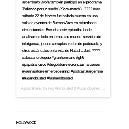
argentina/o vivo/a también participó en el programa
'Bailando por un sueño' ('Showmatch') . ???? Ayer
sábado 22 de febrero fue hallada muerta en una
sala de eventos de Buenos Aires en misteriosas
circunstancias. Escucha este episodio donde
analizamos todo en torno a su muerte: servicios de
inteligencia, jueces corruptos, redes de pederastia y
otros escándalos en la vida de Natacha Jaitt. ????
#alessandrolequio #granhermano #gh6
#papafrancisco #diegolatorre #cronicasmarcianas
#yaninalatorre #mercedesninci #podcast #argentina
#fugandbusted #flashandbusted
A post shared by
Fug And Busted
(@fugandbusted) on
Feb 24, 2019
HOLLYWOOD