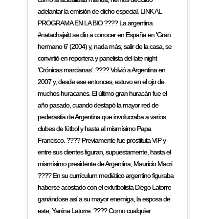
adelantar la emisión de dicho especial. LINK AL
PROGRAMA EN LA BIO ???? La argentina
#natachajaitt se dio a conocer en España en 'Gran
hermano 6' (2004) y, nada más, salir de la casa, se
convirtió en reportera y panelista del late night
'Crónicas marcianas'. ???? Volvió a Argentina en
2007 y, desde ese entonces, estuvo en el ojo de
muchos huracanes. El último gran huracán fue el
año pasado, cuando destapó la mayor red de
pederastia de Argentina que involucraba a varios
clubes de fútbol y hasta al mismísimo Papa
Francisco. ???? Previamente fue prostituta VIP y
entre sus clientes figuran, supuestamente, hasta el
mismísimo presidente de Argentina, Mauricio Macri.
???? En su currículum mediático argentino figuraba
haberse acostado con el exfutbolista Diego Latorre
ganándose así a su mayor enemiga, la esposa de
este, Yanina Latorre. ???? Como cualquier