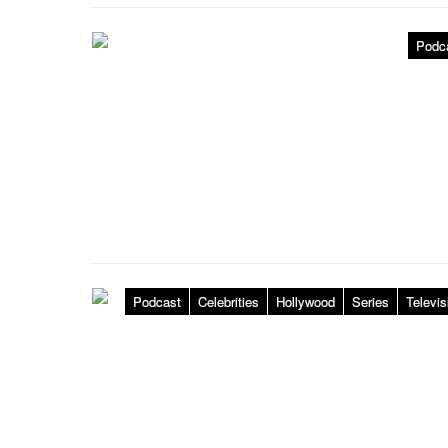
Podc
Podcast
Celebrities
Hollywood
Series
Televis