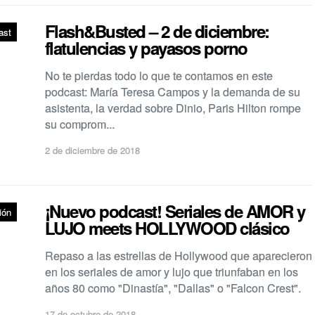
Flash&Busted – 2 de diciembre:
ast
flatulencias y payasos porno
No te pierdas todo lo que te contamos en este
podcast: María Teresa Campos y la demanda de su
asistenta, la verdad sobre Dinio, Paris Hilton rompe
su comprom...
2 de diciembre de 2018
¡Nuevo podcast! Seriales de AMOR y
ión
LUJO meets HOLLYWOOD clásico
Repaso a las estrellas de Hollywood que aparecieron
en los seriales de amor y lujo que triunfaban en los
años 80 como "Dinastía", "Dallas" o "Falcon Crest".
17 de octubre de 2018