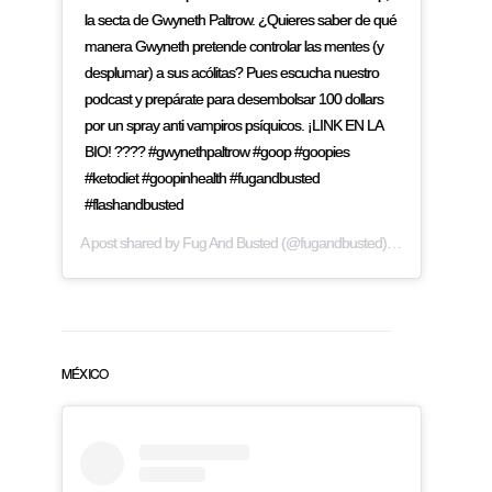
la secta de Gwyneth Paltrow. ¿Quieres saber de qué
manera Gwyneth pretende controlar las mentes (y
desplumar) a sus acólitas? Pues escucha nuestro
podcast y prepárate para desembolsar 100 dollars
por un spray anti vampiros psíquicos. ¡LINK EN LA
BIO! ???? #gwynethpaltrow #goop #goopies
#ketodiet #goopinhealth #fugandbusted
#flashandbusted
A post shared by
Fug And Busted
(@fugandbusted) on
Mar 22, 2019
MÉXICO