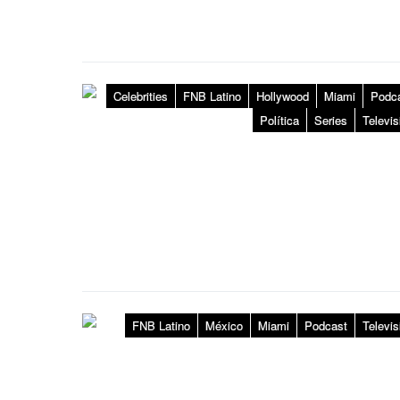
Celebrities
FNB Latino
Hollywood
Miami
Podc
Política
Series
Televis
FNB Latino
México
Miami
Podcast
Televis