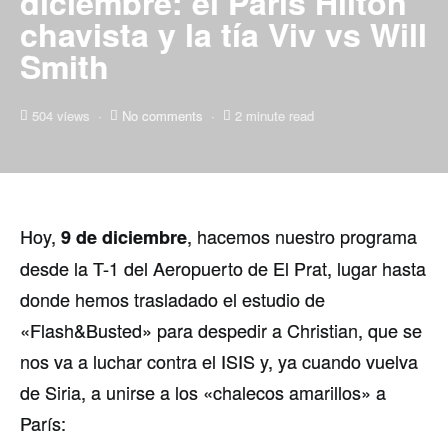
diciembre: el Paris Hilton
chavista y la tía Viv vs Will
Smith
504 views
No comments
2 minute read
Hoy,
, hacemos nuestro programa
9 de diciembre
desde la T-1 del Aeropuerto de El Prat, lugar hasta
donde hemos trasladado el estudio de
«Flash&Busted» para despedir a Christian, que se
nos va a luchar contra el ISIS y, ya cuando vuelva
de Siria, a unirse a los «chalecos amarillos» a
París: