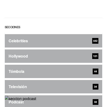
SECCIONES
Celebrities
442
Hollywood
121
Tómbola
44
Televisión
34
Podcast
32