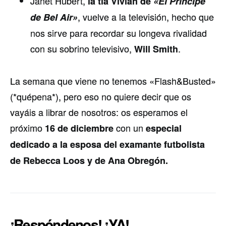
Janet Hubert,
la tía Vivian de
«El Príncipe
, vuelve a la televisión, hecho que
de Bel Air»
nos sirve para recordar su longeva rivalidad
con su sobrino televisivo,
.
Will Smith
La semana que viene no tenemos «Flash&Busted»
(*quépena*), pero eso no quiere decir que os
vayáis a librar de nosotros: os esperamos el
próximo
con un
16 de diciembre
especial
dedicado a la esposa del examante futbolista
de Rebecca Loos y de Ana Obregón.
¡Respóndenos! ¡YA!