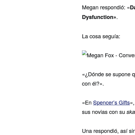
Megan respondió: «
D
.
Dysfunction»
La cosa seguía:
«¿Dónde se supone q
con él?».
«En
Spencer’s Gifts
«,
sus novias con su
ska
Una respondió, así s