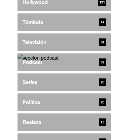
Hollywood
121
Tómbola
44
Televisión
34
Podcast
32
Series
20
Política
20
Realeza
15