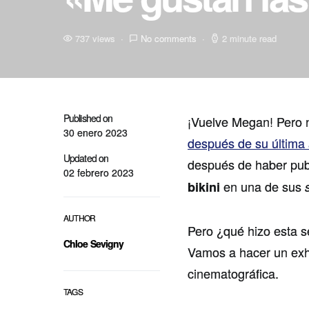
737 views
No comments
2 minute read
Published on
¡Vuelve Megan! Pero n
30 enero 2023
después de su última 
Updated on
después de haber pub
02 febrero 2023
en una de sus
bikini
AUTHOR
Pero ¿qué hizo esta s
Chloe Sevigny
Vamos a hacer un exha
cinematográfica.
TAGS