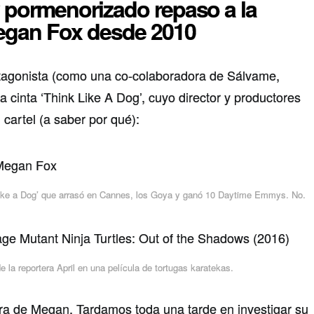
 pormenorizado repaso a la
egan Fox desde 2010
tagonista (como una co-colaboradora de Sálvame,
 cinta ‘Think Like A Dog’, cuyo director y productores
cartel (a saber por qué):
k Like a Dog’ que arrasó en Cannes, los Goya y ganó 10 Daytime Emmys. No.
 la reportera April en una película de tortugas karatekas.
rera de Megan. Tardamos toda una tarde en investigar su