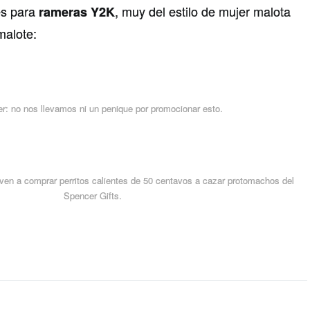
es para
, muy del estilo de mujer malota
rameras Y2K
malote:
er: no nos llevamos ni un penique por promocionar esto.
ven a comprar perritos calientes de 50 centavos a cazar protomachos del
Spencer Gifts.