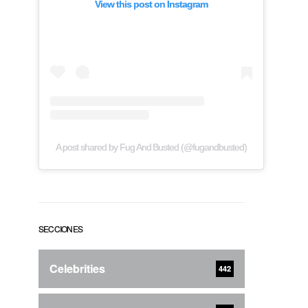
View this post on Instagram
A post shared by Fug And Busted (@fugandbusted)
SECCIONES
Celebrities
442