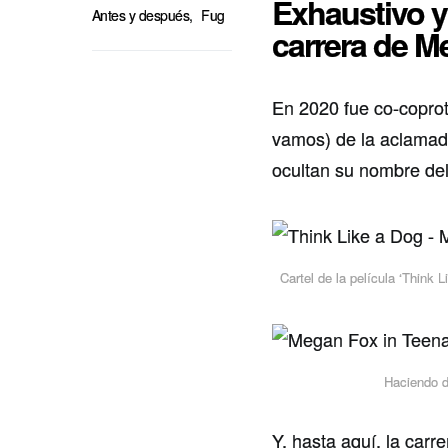
Exhaustivo y
Antes y después
,
Fug
carrera de M
En 2020 fue co-copro
vamos) de la aclamada
ocultan su nombre del 
Cartel de la película ‘Thin
Haciendo de
Y, hasta aquí, la car