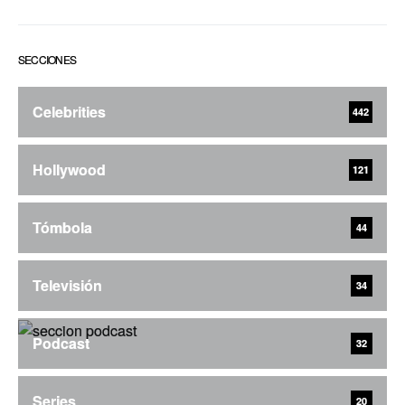
SECCIONES
Celebrities
442
Hollywood
121
Tómbola
44
Televisión
34
Podcast
32
Series
20