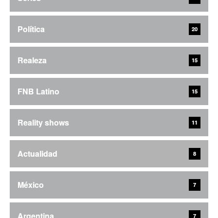
Política
20
Realeza
15
FNB Latino
15
Reality shows
11
Actualidad
8
México
7
Argentina
7