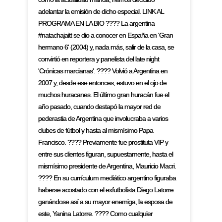
adelantar la emisión de dicho especial. LINK AL
PROGRAMA EN LA BIO ???? La argentina
#natachajaitt se dio a conocer en España en 'Gran
hermano 6' (2004) y, nada más, salir de la casa, se
convirtió en reportera y panelista del late night
'Crónicas marcianas'. ???? Volvió a Argentina en
2007 y, desde ese entonces, estuvo en el ojo de
muchos huracanes. El último gran huracán fue el
año pasado, cuando destapó la mayor red de
pederastia de Argentina que involucraba a varios
clubes de fútbol y hasta al mismísimo Papa
Francisco. ???? Previamente fue prostituta VIP y
entre sus clientes figuran, supuestamente, hasta el
mismísimo presidente de Argentina, Mauricio Macri.
???? En su currículum mediático argentino figuraba
haberse acostado con el exfutbolista Diego Latorre
ganándose así a su mayor enemiga, la esposa de
este, Yanina Latorre. ???? Como cualquier