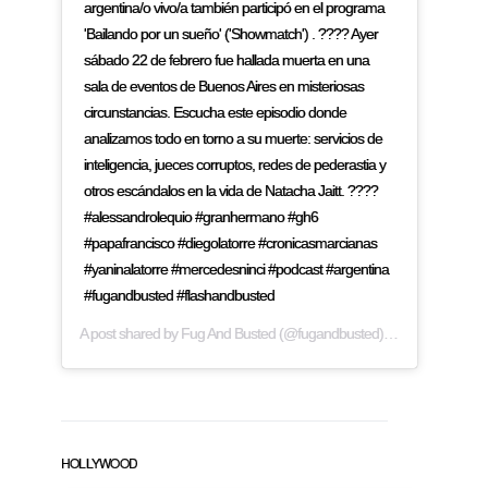
argentina/o vivo/a también participó en el programa
'Bailando por un sueño' ('Showmatch') . ???? Ayer
sábado 22 de febrero fue hallada muerta en una
sala de eventos de Buenos Aires en misteriosas
circunstancias. Escucha este episodio donde
analizamos todo en torno a su muerte: servicios de
inteligencia, jueces corruptos, redes de pederastia y
otros escándalos en la vida de Natacha Jaitt. ????
#alessandrolequio #granhermano #gh6
#papafrancisco #diegolatorre #cronicasmarcianas
#yaninalatorre #mercedesninci #podcast #argentina
#fugandbusted #flashandbusted
A post shared by
Fug And Busted
(@fugandbusted) on
Feb 24, 2019
HOLLYWOOD