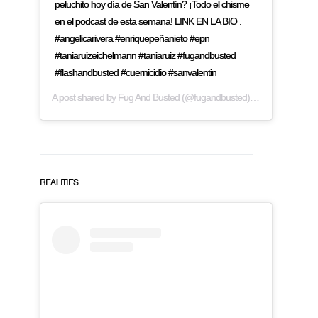
peluchito hoy día de San Valentín? ¡Todo el chisme
en el podcast de esta semana! LINK EN LA BIO .
#angelicarivera #enriquepeñanieto #epn
#taniaruizeichelmann #taniaruiz #fugandbusted
#flashandbusted #cuernicidio #sanvalentin
A post shared by
Fug And Busted
(@fugandbusted) on
Feb 14, 2019
REALITIES