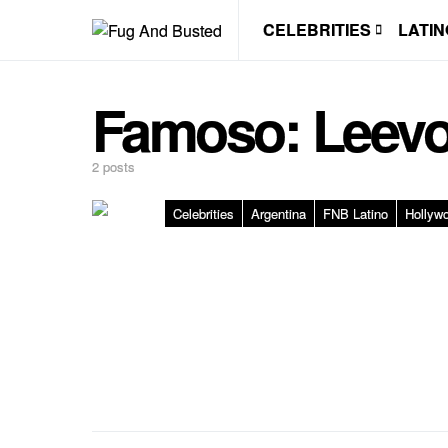
CELEBRITIES
LATIN
Famoso:
Leev
2 posts
Celebrities
Argentina
FNB Latino
Hollyw