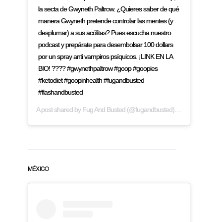
la secta de Gwyneth Paltrow. ¿Quieres saber de qué
manera Gwyneth pretende controlar las mentes (y
desplumar) a sus acólitas? Pues escucha nuestro
podcast y prepárate para desembolsar 100 dollars
por un spray anti vampiros psíquicos. ¡LINK EN LA
BIO! ???? #gwynethpaltrow #goop #goopies
#ketodiet #goopinhealth #fugandbusted
#flashandbusted
A post shared by
Fug And Busted
(@fugandbusted) on
Mar 22, 2019
MÉXICO