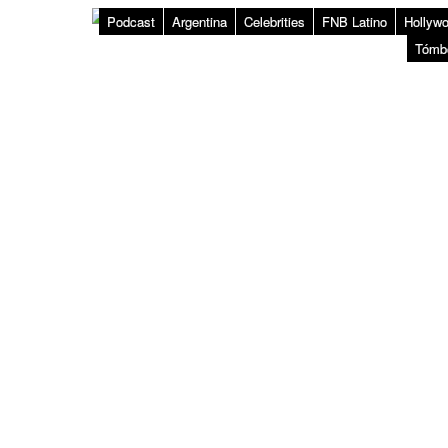
Podcast
Argentina
Celebrities
FNB Latino
Hollyw
Tómb