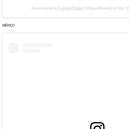
A post shared by
Fug And Busted
(@fugandbusted) on
Mar 22
MÉXICO