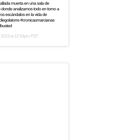
hallada muerta en una sala de
o donde analizamos todo en torno a
tros escándalos en la vida de
diegolatorre #cronicasmarcianas
dbusted
 2019 at 12:54pm PST