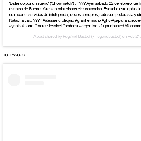
'Bailando por un sueño' ('Showmatch') . ???? Ayer sábado 22 de febrero fue 
eventos de Buenos Aires en misteriosas circunstancias. Escucha este episodi
su muerte: servicios de inteligencia, jueces corruptos, redes de pederastia y o
Natacha Jaitt. ???? #alessandrolequio #granhermano #gh6 #papafrancisco #
#yaninalatorre #mercedesninci #podcast #argentina #fugandbusted #flashan
A post shared by
Fug And Busted
(@fugandbusted) on
Feb 24,
HOLLYWOOD