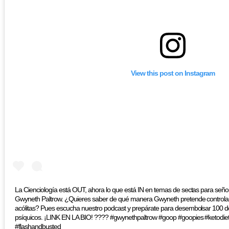
View this post on Instagram
La Cienciología está OUT, ahora lo que está IN en temas de sectas para señor
Gwyneth Paltrow. ¿Quieres saber de qué manera Gwyneth pretende controlar
acólitas? Pues escucha nuestro podcast y prepárate para desembolsar 100 dol
psíquicos. ¡LINK EN LA BIO! ???? #gwynethpaltrow #goop #goopies #ketodie
#flashandbusted