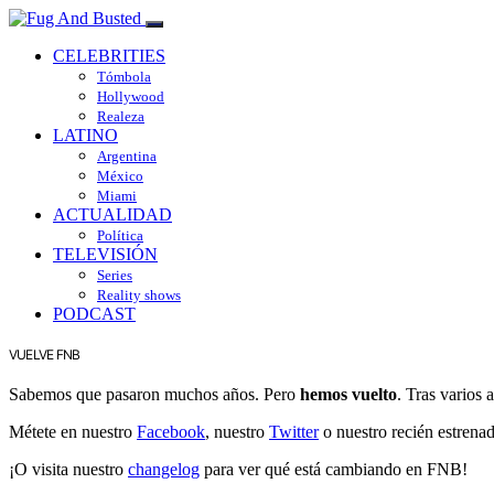
CELEBRITIES
Tómbola
Hollywood
Realeza
LATINO
Argentina
México
Miami
ACTUALIDAD
Política
TELEVISIÓN
Series
Reality shows
PODCAST
VUELVE FNB
Sabemos que pasaron muchos años. Pero
hemos vuelto
. Tras varios
Métete en nuestro
Facebook
, nuestro
Twitter
o nuestro recién estrena
¡O visita nuestro
changelog
para ver qué está cambiando en FNB!