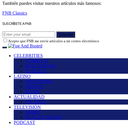
También puedes visitar nuestros artículos más famosos:
FNB Classics
SUSCRÍBETE A FNB
Subscribe
Acepto que FNB me envíe artículos a mi correo electrónico
CELEBRITIES
TÓMBOLA
HOLLYWOOD
REALEZA
LATINO
ARGENTINA
MÉXICO
MIAMI
ACTUALIDAD
POLÍTICA
TELEVISIÓN
SERIES
REALITY SHOWS
PODCAST