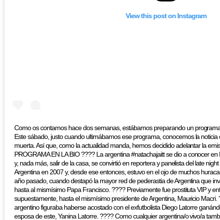
View this post on Instagram
Como os contamos hace dos semanas, estábamos preparando un programa es
Este sábado, justo cuando ultimábamos ese programa, conocemos la noticia 
muerta. Así que, como la actualidad manda, hemos decidido adelantar la emis
PROGRAMA EN LA BIO ???? La argentina #natachajaitt se dio a conocer en 
y, nada más, salir de la casa, se convirtió en reportera y panelista del late nig
Argentina en 2007 y, desde ese entonces, estuvo en el ojo de muchos huracan
año pasado, cuando destapó la mayor red de pederastia de Argentina que invo
hasta al mismísimo Papa Francisco. ???? Previamente fue prostituta VIP y entr
supuestamente, hasta el mismísimo presidente de Argentina, Mauricio Macri.
argentino figuraba haberse acostado con el exfutbolista Diego Latorre ganán
esposa de este, Yanina Latorre. ???? Como cualquier argentina/o vivo/a tamb