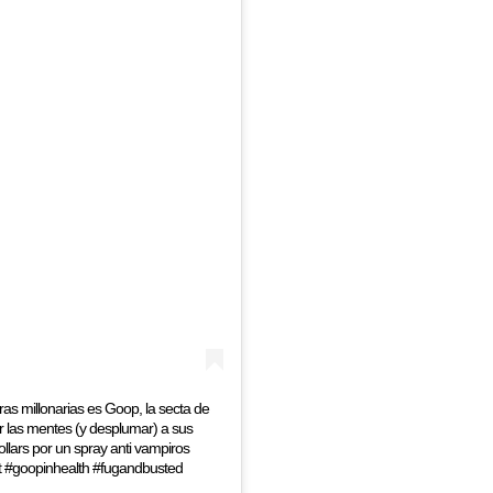
as millonarias es Goop, la secta de
 las mentes (y desplumar) a sus
lars por un spray anti vampiros
t #goopinhealth #fugandbusted