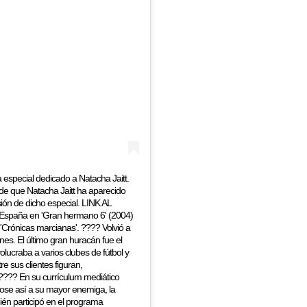
pecial dedicado a Natacha Jaitt.
de que Natacha Jaitt ha aparecido
ión de dicho especial. LINK AL
España en 'Gran hermano 6' (2004)
ht 'Crónicas marcianas'. ???? Volvió a
es. El último gran huracán fue el
lucraba a varios clubes de fútbol y
e sus clientes figuran,
 ???? En su currículum mediático
dose así a su mayor enemiga, la
ién participó en el programa