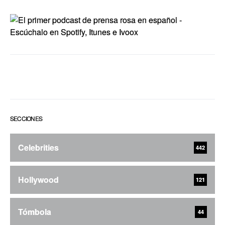
SECCIONES
Celebrities
442
Hollywood
121
Tómbola
44