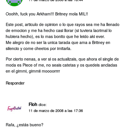
Ooohh, fuck you Arkham!!! Britney mola MIL!!
Este post, articulo de opinion o lo que rayos sea me ha llenado
de emocion y me ha hecho casi llorar (si tuviera lacrimal lo
hubiera hecho), es lo mas bonito que he leido aki ever.
Me alegro de no ser la unica tarada que ama a Britney en
silencio y come cheetos por imitarla.
Por cierto nenas, a ver si os actualizais, que ahora el single de
moda es Piece of me, no seais catetas y os quedeis ancladas
en el gimmi, gimmii moooorrrr
Responder
Floh
dice:
11 de marzo de 2008 a las 17:36
Rafa, ¿estás bueno?