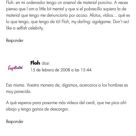
Floh: en mi ordenador tengo un arsenal de material porcino. A veces
pienso que I am a little bit mental y que si el pobrecillo supiera la de
material que tengo me denunciarí­a por acoso. Afotos, ví­dios… qué es
lo que tengo, que tengo de tó! Floh, my darling: agrégame. Don’t act
like a selfish celebrity.
Responder
Floh
dice:
15 de febrero de 2008 a las 15:44
Esa misma. Vuestra manera de, digamos, acercaros a los hombres es
muy parecida.
A qué esperas para pasarme más ví­deos del cerdi, que me pica ahí­
abajo y tengo ganas de descargar.
Responder