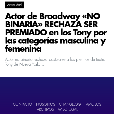
Actualidad
Actor de Broadway «NO
BINARIA» RECHAZA SER
PREMIADO en los Tony por
las categorías masculina y
femenina
Actor no binario rechaza postularse a los premios de teatro
Tony de Nueva York.…
CONTACTO
NOSOTROS
CHANGELOG
FAMOSOS
ARCHIVOS
AVISO LEGAL