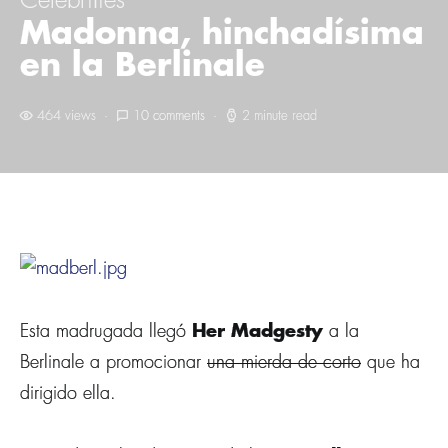
Celebrities
Madonna, hinchadí­sima
en la Berlinale
464 views
10 comments
2 minute read
Esta madrugada llegó
Her Madgesty
a la
Berlinale a promocionar
una mierda de corto
que ha
dirigido ella.