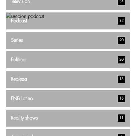
Televisión
34
Podcast
32
Series
20
Política
20
Realeza
15
FNB Latino
15
Reality shows
11