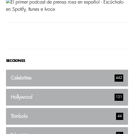
SECCIONES
Celebrities
442
Hollywood
121
Tómbola
44