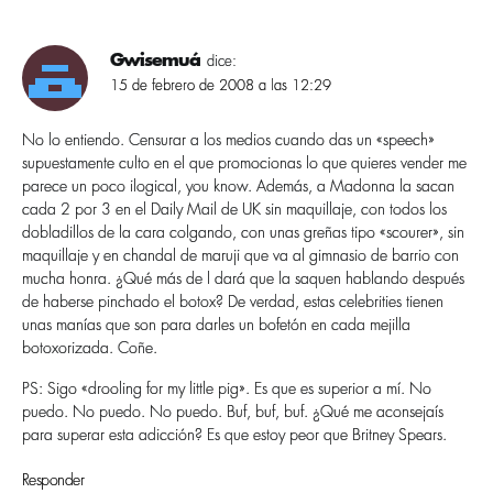
Gwisemuá
dice:
15 de febrero de 2008 a las 12:29
No lo entiendo. Censurar a los medios cuando das un «speech»
supuestamente culto en el que promocionas lo que quieres vender me
parece un poco ilogical, you know. Además, a Madonna la sacan
cada 2 por 3 en el Daily Mail de UK sin maquillaje, con todos los
dobladillos de la cara colgando, con unas greñas tipo «scourer», sin
maquillaje y en chandal de maruji que va al gimnasio de barrio con
mucha honra. ¿Qué más de l dará que la saquen hablando después
de haberse pinchado el botox? De verdad, estas celebrities tienen
unas maní­as que son para darles un bofetón en cada mejilla
botoxorizada. Coñe.
PS: Sigo «drooling for my little pig». Es que es superior a mí­. No
puedo. No puedo. No puedo. Buf, buf, buf. ¿Qué me aconsejaí­s
para superar esta adicción? Es que estoy peor que Britney Spears.
Responder