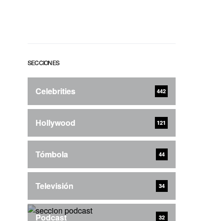
SECCIONES
Celebrities
442
Hollywood
121
Tómbola
44
Televisión
34
Podcast
32