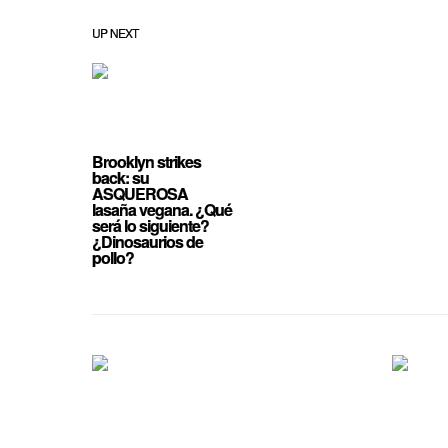
UP NEXT
Brooklyn strikes
back: su
ASQUEROSA
lasaña vegana. ¿Qué
será lo siguiente?
¿Dinosaurios de
pollo?