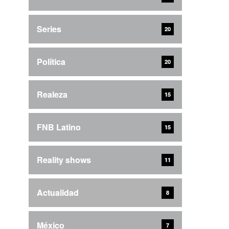
Series
20
Política
20
Realeza
15
FNB Latino
15
Reality shows
11
Actualidad
8
México
7