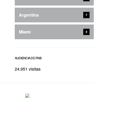
Argentina
7
Miami
3
AUDIENCIA DE FNB
24.951 visitas