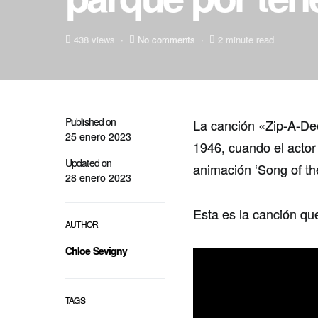
438 views
No comments
2 minute read
Published on
La canción «Zip-A-De
25 enero 2023
1946, cuando el actor 
Updated on
animación ‘Song of th
28 enero 2023
Esta es la canción qu
AUTHOR
Chloe Sevigny
TAGS