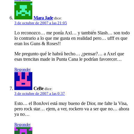
Mara Jade
dice:
3 de octubre de 2007 a las 21:05
Lo reconozco… me poní­a Axl… y también Slash… son todo
lo contrario a lo que me gusta en realidad pero… ufff es que
eran los Guns & Roses!!
Me pregunto qué le habrá hecho… ¿pensar?… a Axel que
esas trencitas made in Punta Cana le podrí­an favorecer…
Responder
CeBe
dice:
3 de octubre de 2007 a las 0:37
Esto… el BonJovi está muy bueno de Dior, me falte la Visa,
pero rock star… ejem, a ver, rockero va a ser que no… ahora
ya no…
Responder