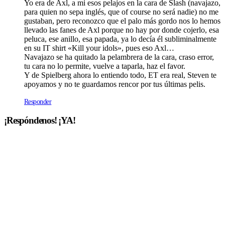
Yo era de Axl, a mi esos pelajos en la cara de Slash (navajazo,
para quien no sepa inglés, que of course no será nadie) no me
gustaban, pero reconozco que el palo más gordo nos lo hemos
llevado las fanes de Axl porque no hay por donde cojerlo, esa
peluca, ese anillo, esa papada, ya lo decí­a él subliminalmente
en su IT shirt «Kill your idols», pues eso Axl…
Navajazo se ha quitado la pelambrera de la cara, craso error,
tu cara no lo permite, vuelve a taparla, haz el favor.
Y de Spielberg ahora lo entiendo todo, ET era real, Steven te
apoyamos y no te guardamos rencor por tus últimas pelis.
Responder
¡Respóndenos! ¡YA!