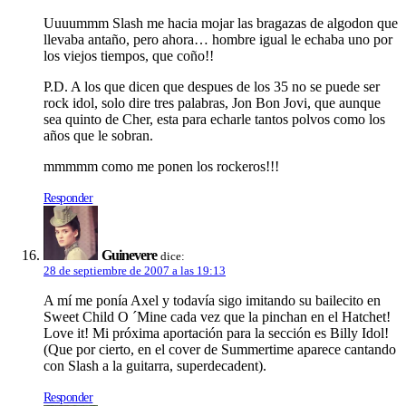
Uuuummm Slash me hacia mojar las bragazas de algodon que
llevaba antaño, pero ahora… hombre igual le echaba uno por
los viejos tiempos, que coño!!
P.D. A los que dicen que despues de los 35 no se puede ser
rock idol, solo dire tres palabras, Jon Bon Jovi, que aunque
sea quinto de Cher, esta para echarle tantos polvos como los
años que le sobran.
mmmmm como me ponen los rockeros!!!
Responder
Guinevere
dice:
28 de septiembre de 2007 a las 19:13
A mí­ me poní­a Axel y todaví­a sigo imitando su bailecito en
Sweet Child O ´Mine cada vez que la pinchan en el Hatchet!
Love it! Mi próxima aportación para la sección es Billy Idol!
(Que por cierto, en el cover de Summertime aparece cantando
con Slash a la guitarra, superdecadent).
Responder