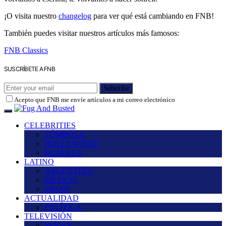
¡O visita nuestro
changelog
para ver qué está cambiando en FNB!
También puedes visitar nuestros artículos más famosos:
FNB Classics
SUSCRÍBETE A FNB
Subscribe
Acepto que FNB me envíe artículos a mi correo electrónico
CELEBRITIES
TÓMBOLA
HOLLYWOOD
REALEZA
LATINO
ARGENTINA
MÉXICO
MIAMI
ACTUALIDAD
POLÍTICA
TELEVISIÓN
SERIES