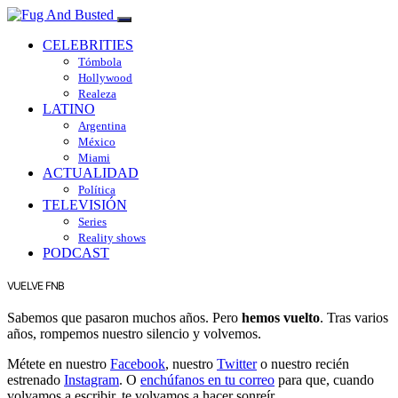
CELEBRITIES
Tómbola
Hollywood
Realeza
LATINO
Argentina
México
Miami
ACTUALIDAD
Política
TELEVISIÓN
Series
Reality shows
PODCAST
VUELVE FNB
Sabemos que pasaron muchos años. Pero
hemos vuelto
. Tras varios
años, rompemos nuestro silencio y volvemos.
Métete en nuestro
Facebook
, nuestro
Twitter
o nuestro recién
estrenado
Instagram
. O
enchúfanos en tu correo
para que, cuando
volvamos a escribir, te volvamos a hacer sonreír.