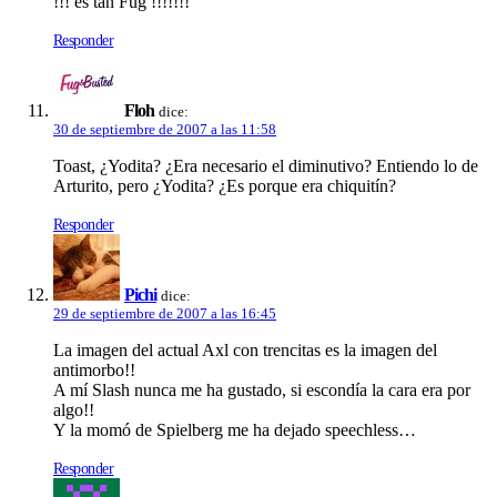
!!! es tan Fug !!!!!!!
Responder
Floh
dice:
30 de septiembre de 2007 a las 11:58
Toast, ¿Yodita? ¿Era necesario el diminutivo? Entiendo lo de
Arturito, pero ¿Yodita? ¿Es porque era chiquití­n?
Responder
Pichi
dice:
29 de septiembre de 2007 a las 16:45
La imagen del actual Axl con trencitas es la imagen del
antimorbo!!
A mí­ Slash nunca me ha gustado, si escondí­a la cara era por
algo!!
Y la momó de Spielberg me ha dejado speechless…
Responder