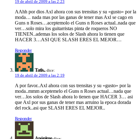
19 de abril de 2009 a las 2:23
AAhh por dios Axl ahora con sus trensitas y su «gusto» por la
moda… nada mas por las ganas de tener mas Axl se cago en
Guns n Roses…aceptemolo el Guns n Roses actual..nada que
ver…solo mira los guitarristas pinta de roqueros NO
TIENEN..ademas los solos de Slash ahora lo tienen que
HACER 3…ASI QUE SLASH ERES EL MEJOR…
Responder
Tatis..
dice:
19 de abril de 2009 a las 2:19
A por favor..Axl ahora con sus trensitas y su «gusto» por la
moda..mmm aceptemelo el Guns n Roses actual…nada que
ver…los solos de Slash ahora lo tienen que HACER 3… asi
que Axl por sus ganas de tener mas arruino la epoca dorada
del rock..asi que SLASH ERES EL MEJOR..
Responder
Anónimo
dice: