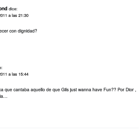
ond
dice:
2011 a las 21:30
jecer con dignidad?
e:
2011 a las 15:44
ica que cantaba aquello de que Gils just wanna have Fun?? Por Dior ,
cia…