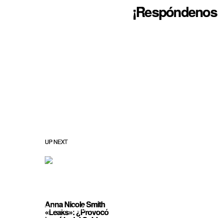
¡Respóndenos!
UP NEXT
Anna Nicole Smith
«Leaks»: ¿Provocó