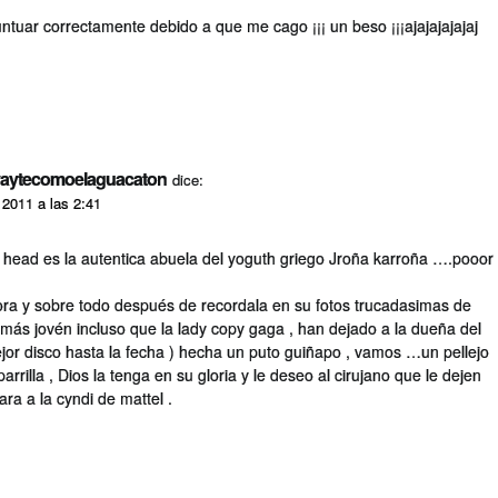
ntuar correctamente debido a que me cago ¡¡¡ un beso ¡¡¡ajajajajajaj
aytecomoelaguacaton
dice:
 2011 a las 2:41
he head es la autentica abuela del yoguth griego Jroña karroña ….pooor
ora y sobre todo después de recordala en su fotos trucadasimas de
ás jovén incluso que la lady copy gaga , han dejado a la dueña del
mejor disco hasta la fecha ) hecha un puto guiñapo , vamos …un pellejo
arrilla , Dios la tenga en su gloria y le deseo al cirujano que le dejen
ara a la cyndi de mattel .