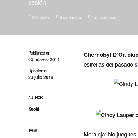
sesión.
615 views
5 comments
1 minute read
Published on
Chernobyl D’Or, ciu
05 febrero 2011
estrellas del pasado
s
Updated on
23 julio 2018
AUTHOR
Keoki
TAGS
Moraleja: No juegues