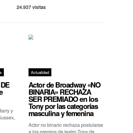
24.937 visitas
a
Actualidad
 DE
Actor de Broadway «NO
e
BINARIA» RECHAZA
SER PREMIADO en los
Tony por las categorías
Harry y
masculina y femenina
Sussex,
Actor no binario rechaza postularse
a los premios de teatro Tony de