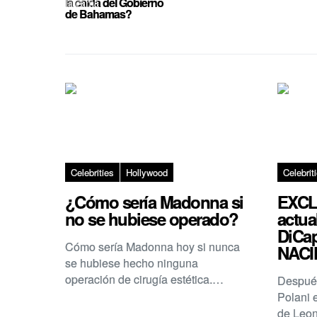
la caída del Gobierno
de Bahamas?
Celebrities
Hollywood
Celebrit
¿Cómo sería Madonna si
EXCL
no se hubiese operado?
actua
DiCap
Cómo sería Madonna hoy si nunca
NACI
se hubiese hecho ninguna
operación de cirugía estética.…
Después
Polani 
de Leo