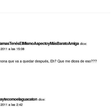
lamasTenésElMismoAspectoyMásBaratoAmiga
dice:
 2011 a las 15:08
mona que va a quedar después, Eh? Que me dices de eso???
aytecomoelaguacaton
dice:
 2011 a las 2:42