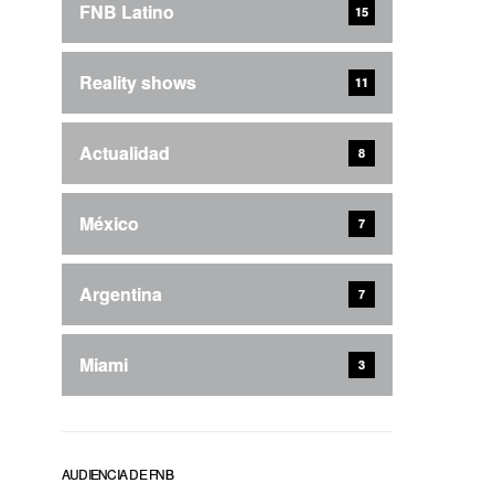
FNB Latino
15
Reality shows
11
Actualidad
8
México
7
Argentina
7
Miami
3
AUDIENCIA DE FNB