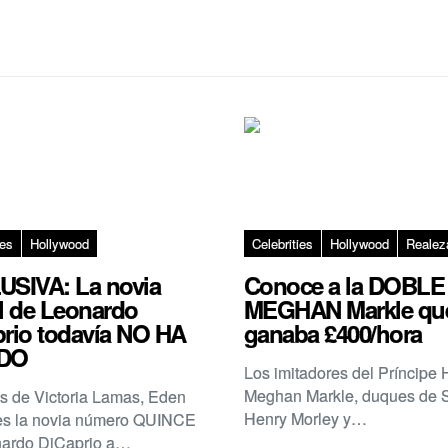
ies
Hollywood
Celebrities
Hollywood
Realez
USIVA: La novia
Conoce a la DOBLE
l de Leonardo
MEGHAN Markle qu
rio todavía NO HA
ganaba £400/hora
DO
Los imitadores del Príncipe 
Meghan Markle, duques de 
 de Victoria Lamas, Eden
Henry Morley y…
es la novia número QUINCE
nardo DiCaprio a…