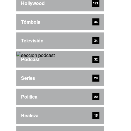
Hollywood
121
Tómbola
44
Televisión
34
Podcast
32
Series
20
Política
20
Realeza
15