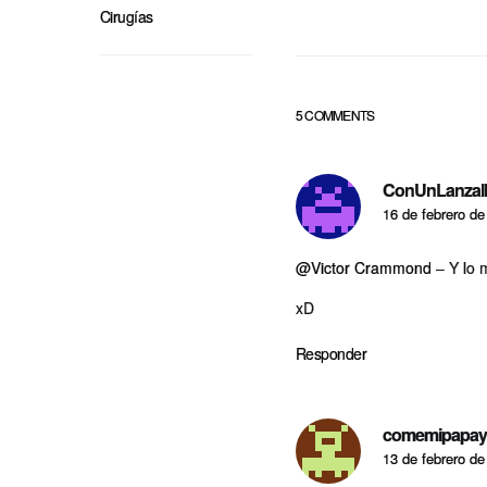
Cirugías
5 COMMENTS
ConUnLanzal
16 de febrero de
@Victor Crammond
– Y lo 
xD
Responder
comemipapay
13 de febrero de