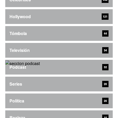
Hollywood
121
Tómbola
44
Televisión
34
Podcast
32
Series
20
Política
20
Realeza
15