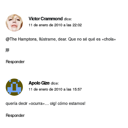
Victor Crammond
dice:
11 de enero de 2010 a las 22:02
@The Hamptons
, Ilústrame, dear. Que no sé qué es «chola»
jiji
Responder
Apolo Gize
dice:
11 de enero de 2010 a las 15:57
querí­a decir «ocurra»… oig! cómo estamos!
Responder