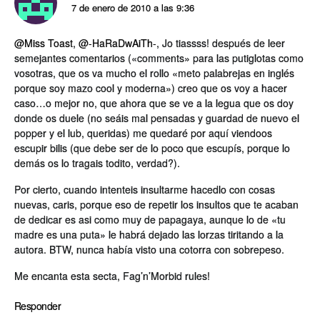
7 de enero de 2010 a las 9:36
@Miss Toast
,
@-HaRaDwAiTh-
, Jo tiassss! después de leer
semejantes comentarios («comments» para las putiglotas como
vosotras, que os va mucho el rollo «meto palabrejas en inglés
porque soy mazo cool y moderna») creo que os voy a hacer
caso…o mejor no, que ahora que se ve a la legua que os doy
donde os duele (no seáis mal pensadas y guardad de nuevo el
popper y el lub, queridas) me quedaré por aquí­ viendoos
escupir bilis (que debe ser de lo poco que escupí­s, porque lo
demás os lo tragais todito, verdad?).
Por cierto, cuando intenteis insultarme hacedlo con cosas
nuevas, caris, porque eso de repetir los insultos que te acaban
de dedicar es asi como muy de papagaya, aunque lo de «tu
madre es una puta» le habrá dejado las lorzas tiritando a la
autora. BTW, nunca habí­a visto una cotorra con sobrepeso.
Me encanta esta secta, Fag’n’Morbid rules!
Responder