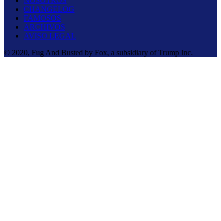
NOSOTROS
CHANGELOG
FAMOSOS
ARCHIVOS
AVISO LEGAL
© 2020, Fug And Busted by Fox, a subsidiary of Trump Inc.