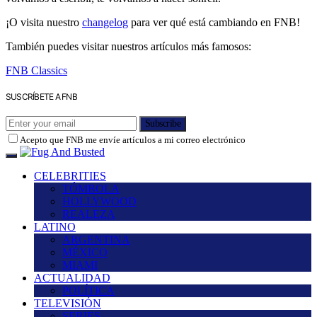
¡O visita nuestro
changelog
para ver qué está cambiando en FNB!
También puedes visitar nuestros artículos más famosos:
FNB Classics
SUSCRÍBETE A FNB
Subscribe
Acepto que FNB me envíe artículos a mi correo electrónico
CELEBRITIES
TÓMBOLA
HOLLYWOOD
REALEZA
LATINO
ARGENTINA
MÉXICO
MIAMI
ACTUALIDAD
POLÍTICA
TELEVISIÓN
SERIES