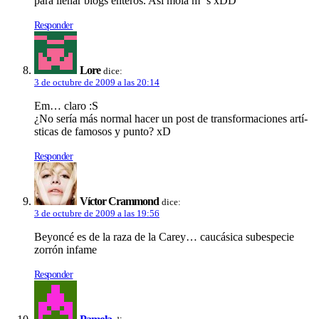
para llenar blogs enteros. Así­ mola m ´s xDD
Responder
Lore
dice:
3 de octubre de 2009 a las 20:14
Em… claro :S
¿No serí­a más normal hacer un post de transformaciones artí­
sticas de famosos y punto? xD
Responder
Ví­ctor Crammond
dice:
3 de octubre de 2009 a las 19:56
Beyoncé es de la raza de la Carey… caucásica subespecie
zorrón infame
Responder