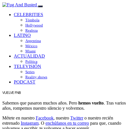
CELEBRITIES
Tómbola
Hollywood
Realeza
LATINO
Argentina
México
Miami
ACTUALIDAD
Política
TELEVISIÓN
Series
Reality shows
PODCAST
VUELVE FNB
Sabemos que pasaron muchos años. Pero
hemos vuelto
. Tras varios
años, rompemos nuestro silencio y volvemos.
Métete en nuestro
Facebook
, nuestro
Twitter
o nuestro recién
estrenado
Instagram
. O
enchúfanos en tu correo
para que, cuando
volvamos a escribir, te volvamos a hacer sonreír.