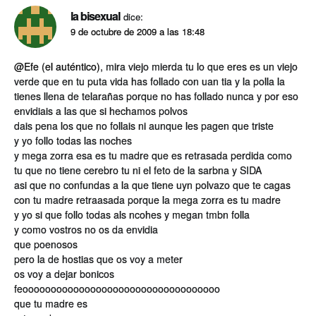
la bisexual
dice:
9 de octubre de 2009 a las 18:48
@Efe (el auténtico)
, mira viejo mierda tu lo que eres es un viejo
verde que en tu puta vida has follado con uan tia y la polla la
tienes llena de telarañas porque no has follado nunca y por eso
envidiais a las que si hechamos polvos
dais pena los que no follais ni aunque les pagen que triste
y yo follo todas las noches
y mega zorra esa es tu madre que es retrasada perdida como
tu que no tiene cerebro tu ni el feto de la sarbna y SIDA
asi que no confundas a la que tiene uyn polvazo que te cagas
con tu madre retraasada porque la mega zorra es tu madre
y yo si que follo todas als ncohes y megan tmbn folla
y como vostros no os da envidia
que poenosos
pero la de hostias que os voy a meter
os voy a dejar bonicos
feooooooooooooooooooooooooooooooooooo
que tu madre es