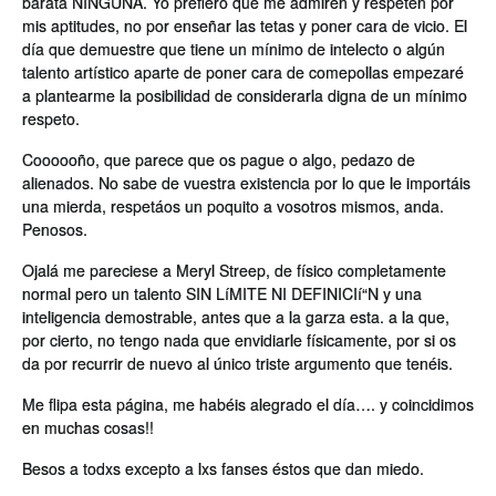
barata NINGUNA. Yo prefiero que me admiren y respeten por
mis aptitudes, no por enseñar las tetas y poner cara de vicio. El
dí­a que demuestre que tiene un mí­nimo de intelecto o algún
talento artí­stico aparte de poner cara de comepollas empezaré
a plantearme la posibilidad de considerarla digna de un mí­nimo
respeto.
Coooooño, que parece que os pague o algo, pedazo de
alienados. No sabe de vuestra existencia por lo que le importáis
una mierda, respetáos un poquito a vosotros mismos, anda.
Penosos.
Ojalá me pareciese a Meryl Streep, de fí­sico completamente
normal pero un talento SIN LíMITE NI DEFINICIí“N y una
inteligencia demostrable, antes que a la garza esta. a la que,
por cierto, no tengo nada que envidiarle fí­sicamente, por si os
da por recurrir de nuevo al único triste argumento que tenéis.
Me flipa esta página, me habéis alegrado el dí­a…. y coincidimos
en muchas cosas!!
Besos a todxs excepto a lxs fanses éstos que dan miedo.