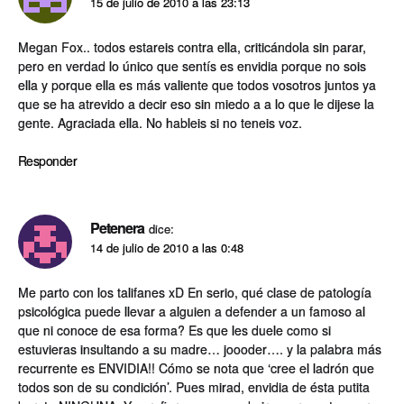
15 de julio de 2010 a las 23:13
Megan Fox.. todos estareis contra ella, criticándola sin parar,
pero en verdad lo único que sentí­s es envidia porque no sois
ella y porque ella es más valiente que todos vosotros juntos ya
que se ha atrevido a decir eso sin miedo a a lo que le dijese la
gente. Agraciada ella. No hableis si no teneis voz.
Responder
Petenera
dice:
14 de julio de 2010 a las 0:48
Me parto con los talifanes xD En serio, qué clase de patologí­a
psicológica puede llevar a alguien a defender a un famoso al
que ni conoce de esa forma? Es que les duele como si
estuvieras insultando a su madre… joooder…. y la palabra más
recurrente es ENVIDIA!! Cómo se nota que ‘cree el ladrón que
todos son de su condición’. Pues mirad, envidia de ésta putita