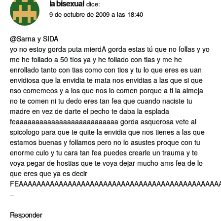
la bisexual
dice:
9 de octubre de 2009 a las 18:40
@Sarna y SIDA
yo no estoy gorda puta mierdA gorda estas tú que no follas y yo
me he follado a 50 tí­os ya y he follado con tias y me he
enrollado tanto con tias como con tios y tu lo que eres es uan
envidiosa que la envidia te mata nos envidias a las que si que
nso comemeos y a los que nos lo comen porque a ti la almeja
no te comen ni tu dedo eres tan fea que cuando naciste tu
madre en vez de darte el pecho te daba la esplada
feaaaaaaaaaaaaaaaaaaaaaaaaaa gorda asquerosa vete al
spicologo para que te quite la envidia que nos tienes a las que
estamos buenas y follamos pero no lo asustes proque con tu
enorme culo y tu cara tan fea puedes crearle un trauma y te
voya pegar de hostias que te voya dejar mucho ams fea de lo
que eres que ya es decir
FEAAAAAAAAAAAAAAAAAAAAAAAAAAAAAAAAAAAAAAAAAAAAA
–
Responder