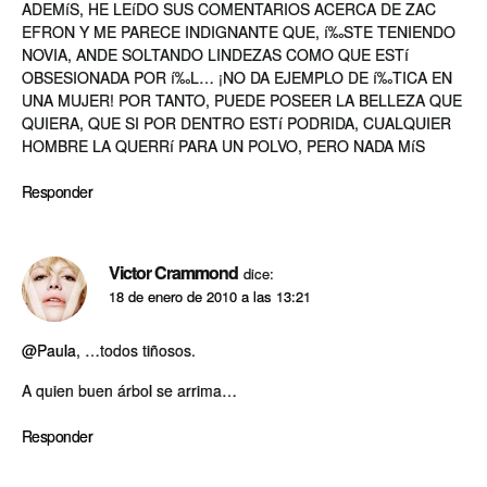
ADEMíS, HE LEíDO SUS COMENTARIOS ACERCA DE ZAC
EFRON Y ME PARECE INDIGNANTE QUE, í‰STE TENIENDO
NOVIA, ANDE SOLTANDO LINDEZAS COMO QUE ESTí
OBSESIONADA POR í‰L… ¡NO DA EJEMPLO DE í‰TICA EN
UNA MUJER! POR TANTO, PUEDE POSEER LA BELLEZA QUE
QUIERA, QUE SI POR DENTRO ESTí PODRIDA, CUALQUIER
HOMBRE LA QUERRí PARA UN POLVO, PERO NADA MíS
Responder
Victor Crammond
dice:
18 de enero de 2010 a las 13:21
@Paula
, …todos tiñosos.
A quien buen árbol se arrima…
Responder