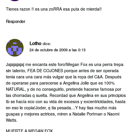
Tienes razon !! es una zoRRA esa puta de mierda!!
Responder
Lotho
dice:
24 de octubre de 2009 a las 0:13
Jajajajajaj me encanta este foro!Megan Fox es una perra trepa
sin talento, FEA DE COJONES porque antes de ser operada
tenia cara una cara más vulgar que la ropa del C&A. Después
de operarse para parecerse a Angelina Jolie que es 100%
NATURAL, y de no conseguirlo, pretende hacerse famosa por
las chorradas q suelta. Recordad que Angelina en sus principios
tb se hací­a eco con su vida de excesos y excentricidades, hasta
en eso le copia!Joder, q tia pesada…Y hay tias mucho más
guapas y mejores actrices, miren a Natalie Portman o Naomi
Watts.
MUERTE A MEGAN FOX