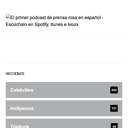
SECCIONES
Celebrities
442
Hollywood
121
Tómbola
44