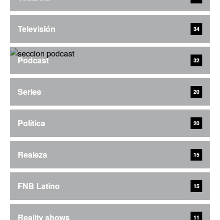
Televisión
34
Podcast
32
Series
20
Política
20
Realeza
15
FNB Latino
15
Reality shows
11