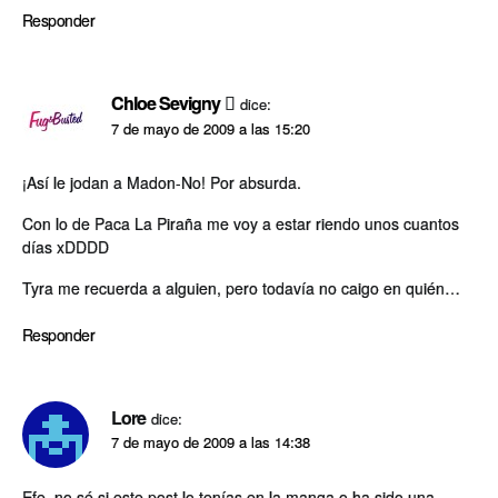
Responder
Chloe Sevigny
dice:
7 de mayo de 2009 a las 15:20
¡Así­ le jodan a Madon-No! Por absurda.
Con lo de Paca La Piraña me voy a estar riendo unos cuantos
dí­as xDDDD
Tyra me recuerda a alguien, pero todaví­a no caigo en quién…
Responder
Lore
dice:
7 de mayo de 2009 a las 14:38
Efe, no sé si este post lo tení­as en la manga o ha sido una