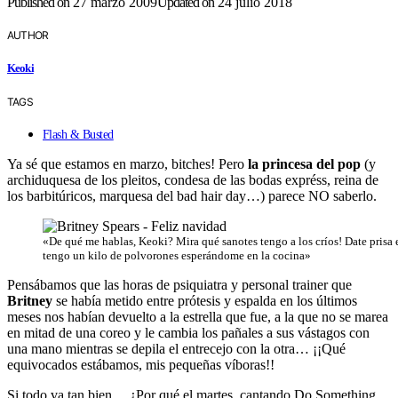
Published on
27 marzo 2009
Updated on
24 julio 2018
AUTHOR
Keoki
TAGS
Flash & Busted
Ya sé que estamos en marzo, bitches! Pero
la princesa del pop
(y
archiduquesa de los pleitos, condesa de las bodas expréss, reina de
los barbitúricos, marquesa del bad hair day…) parece NO saberlo.
«De qué me hablas, Keoki? Mira qué sanotes tengo a los crí­os! Date prisa 
tengo un kilo de polvorones esperándome en la cocina»
Pensábamos que las horas de psiquiatra y personal trainer que
Britney
se habí­a metido entre prótesis y espalda en los últimos
meses nos habí­an devuelto a la estrella que fue, a la que no se marea
en mitad de una coreo y le cambia los pañales a sus vástagos con
una mano mientras se depila el entrecejo con la otra… ¡¡Qué
equivocados estábamos, mis pequeñas ví­boras!!
Si todo va tan bien… ¿Por qué el martes, cantando Do Something