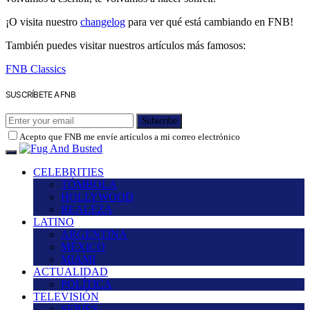
¡O visita nuestro
changelog
para ver qué está cambiando en FNB!
También puedes visitar nuestros artículos más famosos:
FNB Classics
SUSCRÍBETE A FNB
Subscribe
Acepto que FNB me envíe artículos a mi correo electrónico
CELEBRITIES
TÓMBOLA
HOLLYWOOD
REALEZA
LATINO
ARGENTINA
MÉXICO
MIAMI
ACTUALIDAD
POLÍTICA
TELEVISIÓN
SERIES