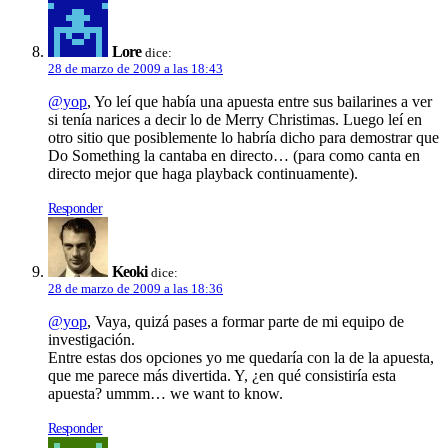
Lore
dice:
28 de marzo de 2009 a las 18:43
@yop
, Yo leí­ que habí­a una apuesta entre sus bailarines a ver
si tení­a narices a decir lo de Merry Christimas. Luego leí­ en
otro sitio que posiblemente lo habrí­a dicho para demostrar que
Do Something la cantaba en directo… (para como canta en
directo mejor que haga playback continuamente).
Responder
Keoki
dice:
28 de marzo de 2009 a las 18:36
@yop
, Vaya, quizá pases a formar parte de mi equipo de
investigación.
Entre estas dos opciones yo me quedarí­a con la de la apuesta,
que me parece más divertida. Y, ¿en qué consistirí­a esta
apuesta? ummm… we want to know.
Responder