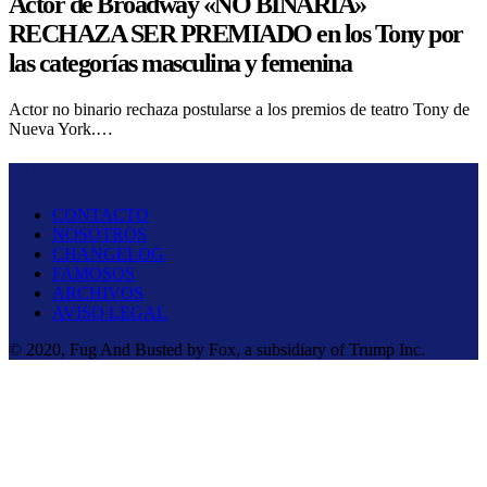
Actor de Broadway «NO BINARIA»
RECHAZA SER PREMIADO en los Tony por
las categorías masculina y femenina
Actor no binario rechaza postularse a los premios de teatro Tony de
Nueva York.…
Fug And Busted
CONTACTO
NOSOTROS
CHANGELOG
FAMOSOS
ARCHIVOS
AVISO LEGAL
© 2020, Fug And Busted by Fox, a subsidiary of Trump Inc.