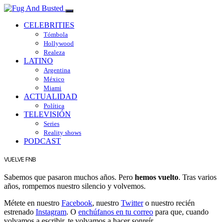
CELEBRITIES
Tómbola
Hollywood
Realeza
LATINO
Argentina
México
Miami
ACTUALIDAD
Política
TELEVISIÓN
Series
Reality shows
PODCAST
VUELVE FNB
Sabemos que pasaron muchos años. Pero
hemos vuelto
. Tras varios
años, rompemos nuestro silencio y volvemos.
Métete en nuestro
Facebook
, nuestro
Twitter
o nuestro recién
estrenado
Instagram
. O
enchúfanos en tu correo
para que, cuando
volvamos a escribir, te volvamos a hacer sonreír.