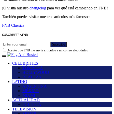
¡O visita nuestro
changelog
para ver qué está cambiando en FNB!
También puedes visitar nuestros artículos más famosos:
FNB Classics
SUSCRÍBETE A FNB
Subscribe
Acepto que FNB me envíe artículos a mi correo electrónico
CELEBRITIES
TÓMBOLA
HOLLYWOOD
REALEZA
LATINO
ARGENTINA
MÉXICO
MIAMI
ACTUALIDAD
POLÍTICA
TELEVISIÓN
SERIES