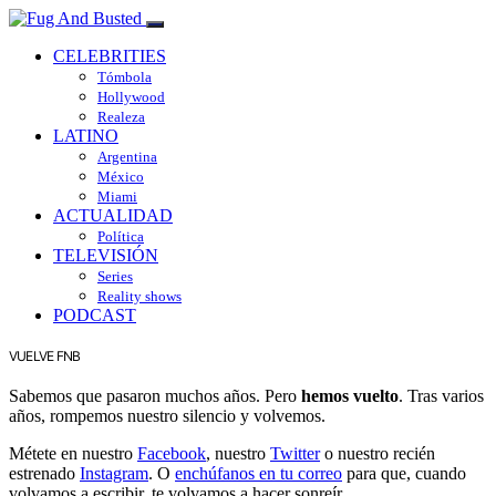
CELEBRITIES
Tómbola
Hollywood
Realeza
LATINO
Argentina
México
Miami
ACTUALIDAD
Política
TELEVISIÓN
Series
Reality shows
PODCAST
VUELVE FNB
Sabemos que pasaron muchos años. Pero
hemos vuelto
. Tras varios
años, rompemos nuestro silencio y volvemos.
Métete en nuestro
Facebook
, nuestro
Twitter
o nuestro recién
estrenado
Instagram
. O
enchúfanos en tu correo
para que, cuando
volvamos a escribir, te volvamos a hacer sonreír.