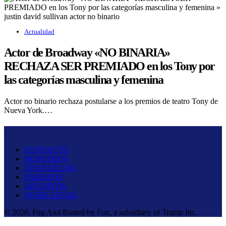
Actualidad
Actor de Broadway «NO BINARIA»
RECHAZA SER PREMIADO en los Tony por
las categorías masculina y femenina
Actor no binario rechaza postularse a los premios de teatro Tony de
Nueva York.…
Fug And Busted
CONTACTO
NOSOTROS
CHANGELOG
FAMOSOS
ARCHIVOS
AVISO LEGAL
© 2020, Fug And Busted by Fox, a subsidiary of Trump Inc.