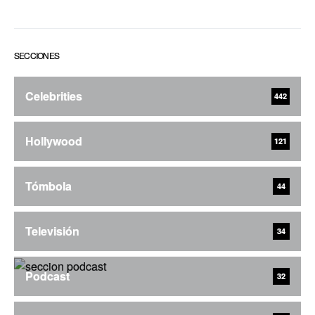
SECCIONES
Celebrities
442
Hollywood
121
Tómbola
44
Televisión
34
Podcast
32