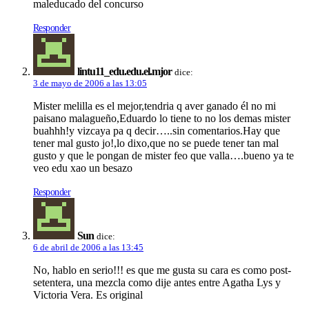
maleducado del concurso
Responder
lintu11_edu.edu.el.mjor
dice:
3 de mayo de 2006 a las 13:05
Mister melilla es el mejor,tendria q aver ganado él no mi
paisano malagueño,Eduardo lo tiene to no los demas mister
buahhh!y vizcaya pa q decir…..sin comentarios.Hay que
tener mal gusto jo!,lo dixo,que no se puede tener tan mal
gusto y que le pongan de mister feo que valla….bueno ya te
veo edu xao un besazo
Responder
Sun
dice:
6 de abril de 2006 a las 13:45
No, hablo en serio!!! es que me gusta su cara es como post-
setentera, una mezcla como dije antes entre Agatha Lys y
Victoria Vera. Es original