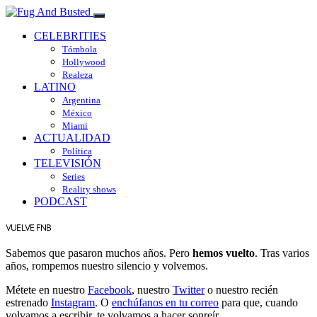
CELEBRITIES
Tómbola
Hollywood
Realeza
LATINO
Argentina
México
Miami
ACTUALIDAD
Política
TELEVISIÓN
Series
Reality shows
PODCAST
VUELVE FNB
Sabemos que pasaron muchos años. Pero
hemos vuelto
. Tras varios
años, rompemos nuestro silencio y volvemos.
Métete en nuestro
Facebook
, nuestro
Twitter
o nuestro recién
estrenado
Instagram
. O
enchúfanos en tu correo
para que, cuando
volvamos a escribir, te volvamos a hacer sonreír.