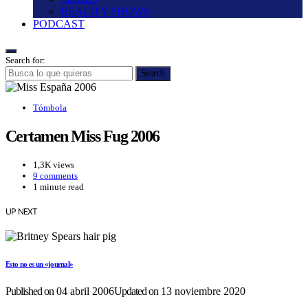
REALITY SHOWS
PODCAST
Search for:
Search
Tómbola
Certamen Miss Fug 2006
1,3K views
9 comments
1 minute read
UP NEXT
Esto no es un «journal»
Published on
04 abril 2006
Updated on
13 noviembre 2020