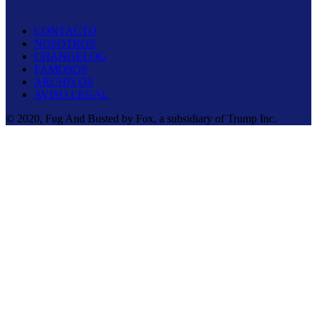
Fug And Busted
CONTACTO
NOSOTROS
CHANGELOG
FAMOSOS
ARCHIVOS
AVISO LEGAL
© 2020, Fug And Busted by Fox, a subsidiary of Trump Inc.