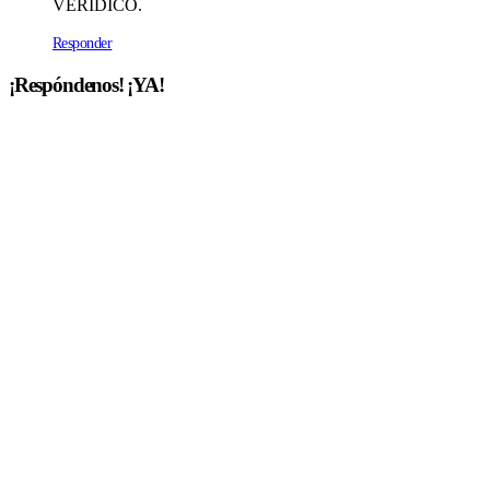
VERÍDICO.
Responder
¡Respóndenos! ¡YA!