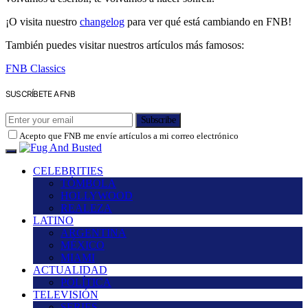
¡O visita nuestro
changelog
para ver qué está cambiando en FNB!
También puedes visitar nuestros artículos más famosos:
FNB Classics
SUSCRÍBETE A FNB
Subscribe
Acepto que FNB me envíe artículos a mi correo electrónico
CELEBRITIES
TÓMBOLA
HOLLYWOOD
REALEZA
LATINO
ARGENTINA
MÉXICO
MIAMI
ACTUALIDAD
POLÍTICA
TELEVISIÓN
SERIES