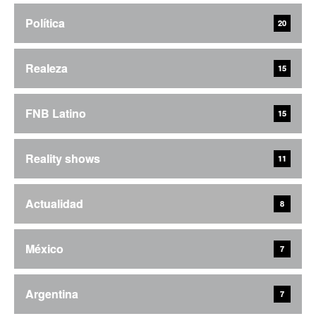
Política
20
Realeza
15
FNB Latino
15
Reality shows
11
Actualidad
8
México
7
Argentina
7