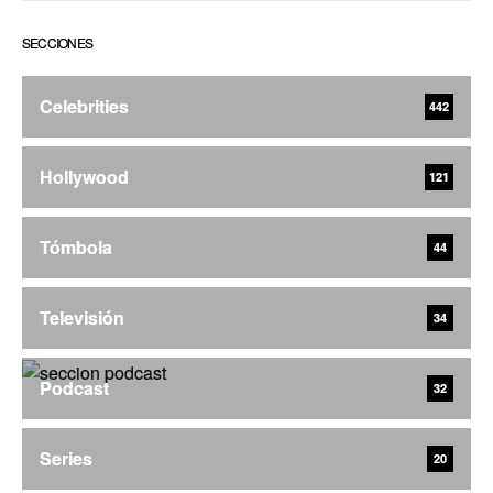
SECCIONES
Celebrities
442
Hollywood
121
Tómbola
44
Televisión
34
Podcast
32
Series
20