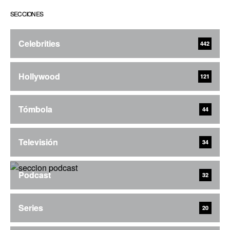
SECCIONES
Celebrities
442
Hollywood
121
Tómbola
44
Televisión
34
Podcast
32
Series
20