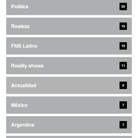
Política
20
Realeza
15
FNB Latino
15
Reality shows
11
Actualidad
8
México
7
Argentina
7