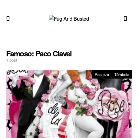
Famoso:
Paco Clavel
1 post
Realeza
Tómbola