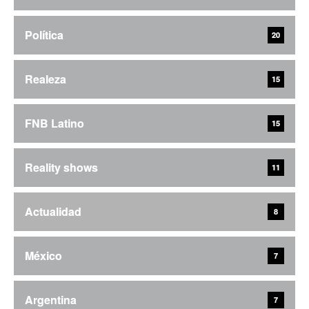
Política
20
Realeza
15
FNB Latino
15
Reality shows
11
Actualidad
8
México
7
Argentina
7