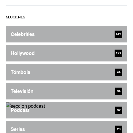
SECCIONES
Celebrities
442
Hollywood
121
Tómbola
44
Televisión
34
Podcast
32
Series
20