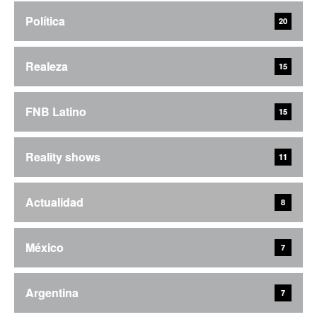
Política
20
Realeza
15
FNB Latino
15
Reality shows
11
Actualidad
8
México
7
Argentina
7