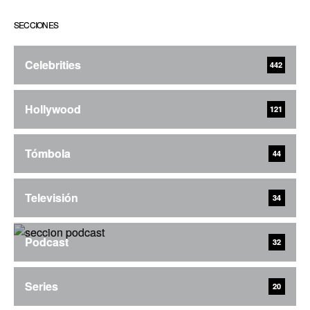
SECCIONES
Celebrities
442
Hollywood
121
Tómbola
44
Televisión
34
Podcast
32
Series
20