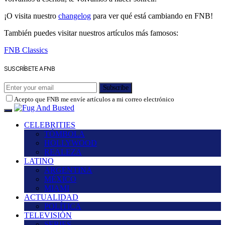
¡O visita nuestro
changelog
para ver qué está cambiando en FNB!
También puedes visitar nuestros artículos más famosos:
FNB Classics
SUSCRÍBETE A FNB
Subscribe
Acepto que FNB me envíe artículos a mi correo electrónico
CELEBRITIES
TÓMBOLA
HOLLYWOOD
REALEZA
LATINO
ARGENTINA
MÉXICO
MIAMI
ACTUALIDAD
POLÍTICA
TELEVISIÓN
SERIES