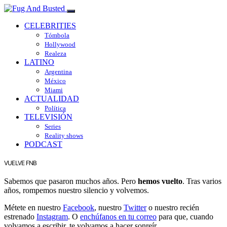
CELEBRITIES
Tómbola
Hollywood
Realeza
LATINO
Argentina
México
Miami
ACTUALIDAD
Política
TELEVISIÓN
Series
Reality shows
PODCAST
VUELVE FNB
Sabemos que pasaron muchos años. Pero
hemos vuelto
. Tras varios
años, rompemos nuestro silencio y volvemos.
Métete en nuestro
Facebook
, nuestro
Twitter
o nuestro recién
estrenado
Instagram
. O
enchúfanos en tu correo
para que, cuando
volvamos a escribir, te volvamos a hacer sonreír.