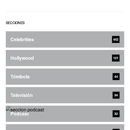
SECCIONES
Celebrities
442
Hollywood
121
Tómbola
44
Televisión
34
Podcast
32