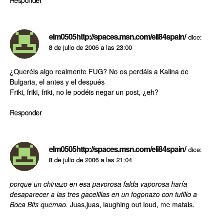
Responder
elm0505http://spaces.msn.com/eli84spain/
dice:
8 de julio de 2006 a las 23:00
¿Queréis algo realmente FUG? No os perdáis a Kalina de
Bulgaria, el
antes
y el
después
Friki, friki, friki, no le podéis negar un post, ¿eh?
Responder
elm0505http://spaces.msn.com/eli84spain/
dice:
8 de julio de 2006 a las 21:04
porque un chinazo en esa pavorosa falda vaporosa haría
desaparecer a las tres gacelillas en un fogonazo con tufillo a
Boca Bits quemao.
Juas,juas, laughing out loud, me matais.