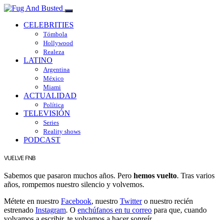
CELEBRITIES
Tómbola
Hollywood
Realeza
LATINO
Argentina
México
Miami
ACTUALIDAD
Política
TELEVISIÓN
Series
Reality shows
PODCAST
VUELVE FNB
Sabemos que pasaron muchos años. Pero
hemos vuelto
. Tras varios
años, rompemos nuestro silencio y volvemos.
Métete en nuestro
Facebook
, nuestro
Twitter
o nuestro recién
estrenado
Instagram
. O
enchúfanos en tu correo
para que, cuando
volvamos a escribir, te volvamos a hacer sonreír.