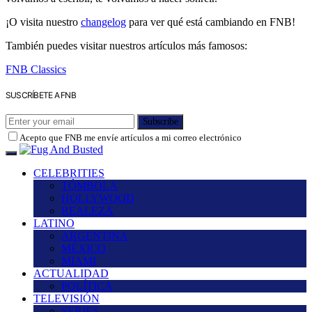
¡O visita nuestro
changelog
para ver qué está cambiando en FNB!
También puedes visitar nuestros artículos más famosos:
FNB Classics
SUSCRÍBETE A FNB
Subscribe
Acepto que FNB me envíe artículos a mi correo electrónico
CELEBRITIES
TÓMBOLA
HOLLYWOOD
REALEZA
LATINO
ARGENTINA
MÉXICO
MIAMI
ACTUALIDAD
POLÍTICA
TELEVISIÓN
SERIES