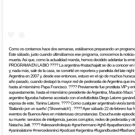
Como os contamos hace dos semanas, estábamos preparando un programa es
Este sábado, justo cuando ultimábamos ese programa, conocemos la noticia 
muerta. Así que, como la actualidad manda, hemos decidido adelantar la emis
PROGRAMA EN LA BIO ???? La argentina #natachajaitt se dio a conocer en 
y, nada más, salir de la casa, se convirtió en reportera y panelista del late nig
Argentina en 2007 y, desde ese entonces, estuvo en el ojo de muchos huracan
año pasado, cuando destapó la mayor red de pederastia de Argentina que invo
hasta al mismísimo Papa Francisco. ???? Previamente fue prostituta VIP y entr
supuestamente, hasta el mismísimo presidente de Argentina, Mauricio Macri.
argentino figuraba haberse acostado con el exfutbolista Diego Latorre ganán
esposa de este, Yanina Latorre. ???? Como cualquier argentina/o vivo/a tamb
'Bailando por un sueño' ('Showmatch') . ???? Ayer sábado 22 de febrero fue 
eventos de Buenos Aires en misteriosas circunstancias. Escucha este episodi
su muerte: servicios de inteligencia, jueces corruptos, redes de pederastia y o
Natacha Jaitt. ???? #alessandrolequio #granhermano #gh6 #papafrancisco #
#yaninalatorre #mercedesninci #podcast #argentina #fugandbusted #flashan