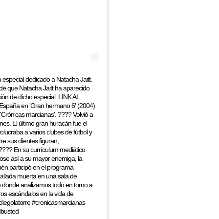
pecial dedicado a Natacha Jaitt.
de que Natacha Jaitt ha aparecido
ión de dicho especial. LINK AL
España en 'Gran hermano 6' (2004)
ht 'Crónicas marcianas'. ???? Volvió a
es. El último gran huracán fue el
lucraba a varios clubes de fútbol y
e sus clientes figuran,
 ???? En su currículum mediático
dose así a su mayor enemiga, la
ién participó en el programa
hallada muerta en una sala de
o donde analizamos todo en torno a
tros escándalos en la vida de
diegolatorre #cronicasmarcianas
dbusted