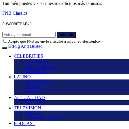
También puedes visitar nuestros artículos más famosos:
FNB Classics
SUSCRÍBETE A FNB
Subscribe
Acepto que FNB me envíe artículos a mi correo electrónico
CELEBRITIES
TÓMBOLA
HOLLYWOOD
REALEZA
LATINO
ARGENTINA
MÉXICO
MIAMI
ACTUALIDAD
POLÍTICA
TELEVISIÓN
SERIES
REALITY SHOWS
PODCAST