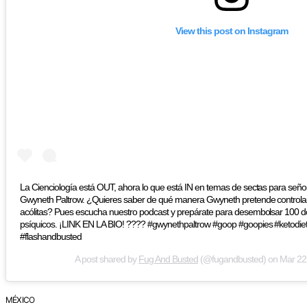
View this post on Instagram
La Cienciología está OUT, ahora lo que está IN en temas de sectas para señor
Gwyneth Paltrow. ¿Quieres saber de qué manera Gwyneth pretende controlar
acólitas? Pues escucha nuestro podcast y prepárate para desembolsar 100 dol
psíquicos. ¡LINK EN LA BIO! ???? #gwynethpaltrow #goop #goopies #ketodie
#flashandbusted
A post shared by
Fug And Busted
(@fugandbusted) on
Mar 22
MÉXICO