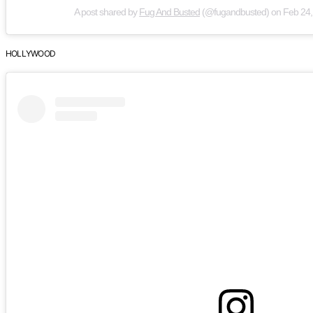
A post shared by
Fug And Busted
(@fugandbusted) on
Feb 24,
HOLLYWOOD