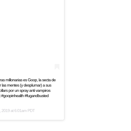
as millonarias es Goop, la secta de
 las mentes (y desplumar) a sus
lars por un spray anti vampiros
t #goopinhealth #fugandbusted
, 2019 at 6:01am PDT