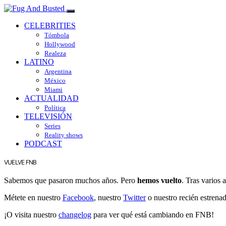
CELEBRITIES
Tómbola
Hollywood
Realeza
LATINO
Argentina
México
Miami
ACTUALIDAD
Política
TELEVISIÓN
Series
Reality shows
PODCAST
VUELVE FNB
Sabemos que pasaron muchos años. Pero
hemos vuelto
. Tras varios
Métete en nuestro
Facebook
, nuestro
Twitter
o nuestro recién estrena
¡O visita nuestro
changelog
para ver qué está cambiando en FNB!