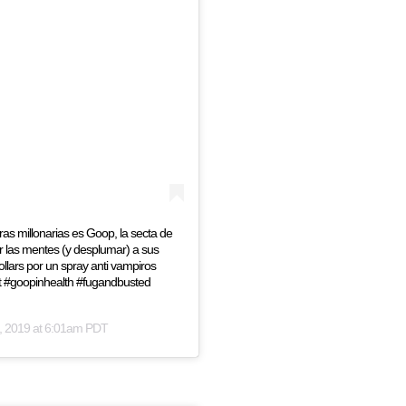
as millonarias es Goop, la secta de
 las mentes (y desplumar) a sus
lars por un spray anti vampiros
t #goopinhealth #fugandbusted
, 2019 at 6:01am PDT