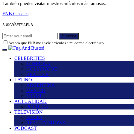
También puedes visitar nuestros artículos más famosos:
FNB Classics
SUSCRÍBETE A FNB
Subscribe
Acepto que FNB me envíe artículos a mi correo electrónico
CELEBRITIES
TÓMBOLA
HOLLYWOOD
REALEZA
LATINO
ARGENTINA
MÉXICO
MIAMI
ACTUALIDAD
POLÍTICA
TELEVISIÓN
SERIES
REALITY SHOWS
PODCAST