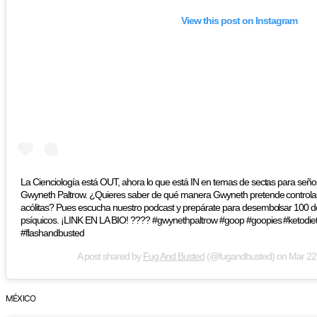
View this post on Instagram
La Cienciología está OUT, ahora lo que está IN en temas de sectas para señor
Gwyneth Paltrow. ¿Quieres saber de qué manera Gwyneth pretende controlar
acólitas? Pues escucha nuestro podcast y prepárate para desembolsar 100 dol
psíquicos. ¡LINK EN LA BIO! ???? #gwynethpaltrow #goop #goopies #ketodie
#flashandbusted
A post shared by
Fug And Busted
(@fugandbusted) on
Mar 22
MÉXICO