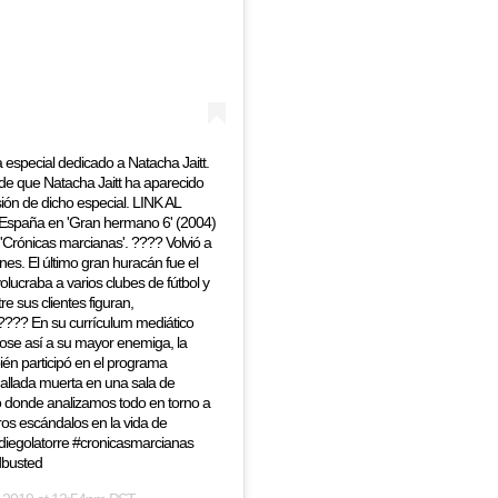
pecial dedicado a Natacha Jaitt.
de que Natacha Jaitt ha aparecido
ión de dicho especial. LINK AL
España en 'Gran hermano 6' (2004)
ht 'Crónicas marcianas'. ???? Volvió a
es. El último gran huracán fue el
lucraba a varios clubes de fútbol y
e sus clientes figuran,
 ???? En su currículum mediático
dose así a su mayor enemiga, la
ién participó en el programa
hallada muerta en una sala de
o donde analizamos todo en torno a
tros escándalos en la vida de
diegolatorre #cronicasmarcianas
dbusted