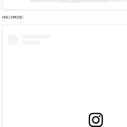
A post shared by
Fug And Busted
(@fugandbusted) on
Feb 24,
HOLLYWOOD