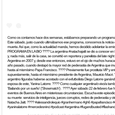
Como os contamos hace dos semanas, estábamos preparando un programa es
Este sábado, justo cuando ultimábamos ese programa, conocemos la noticia 
muerta. Así que, como la actualidad manda, hemos decidido adelantar la emis
PROGRAMA EN LA BIO ???? La argentina #natachajaitt se dio a conocer en 
y, nada más, salir de la casa, se convirtió en reportera y panelista del late nig
Argentina en 2007 y, desde ese entonces, estuvo en el ojo de muchos huracan
año pasado, cuando destapó la mayor red de pederastia de Argentina que invo
hasta al mismísimo Papa Francisco. ???? Previamente fue prostituta VIP y entr
supuestamente, hasta el mismísimo presidente de Argentina, Mauricio Macri.
argentino figuraba haberse acostado con el exfutbolista Diego Latorre ganán
esposa de este, Yanina Latorre. ???? Como cualquier argentina/o vivo/a tamb
'Bailando por un sueño' ('Showmatch') . ???? Ayer sábado 22 de febrero fue 
eventos de Buenos Aires en misteriosas circunstancias. Escucha este episodi
su muerte: servicios de inteligencia, jueces corruptos, redes de pederastia y o
Natacha Jaitt. ???? #alessandrolequio #granhermano #gh6 #papafrancisco #
#yaninalatorre #mercedesninci #podcast #argentina #fugandbusted #flashan