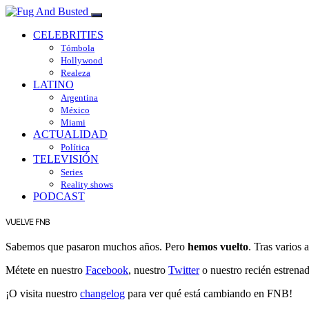
CELEBRITIES
Tómbola
Hollywood
Realeza
LATINO
Argentina
México
Miami
ACTUALIDAD
Política
TELEVISIÓN
Series
Reality shows
PODCAST
VUELVE FNB
Sabemos que pasaron muchos años. Pero
hemos vuelto
. Tras varios
Métete en nuestro
Facebook
, nuestro
Twitter
o nuestro recién estrena
¡O visita nuestro
changelog
para ver qué está cambiando en FNB!