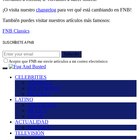
¡O visita nuestro
changelog
para ver qué está cambiando en FNB!
También puedes visitar nuestros artículos más famosos:
FNB Classics
SUSCRÍBETE A FNB
Subscribe
Acepto que FNB me envíe artículos a mi correo electrónico
CELEBRITIES
TÓMBOLA
HOLLYWOOD
REALEZA
LATINO
ARGENTINA
MÉXICO
MIAMI
ACTUALIDAD
POLÍTICA
TELEVISIÓN
SERIES