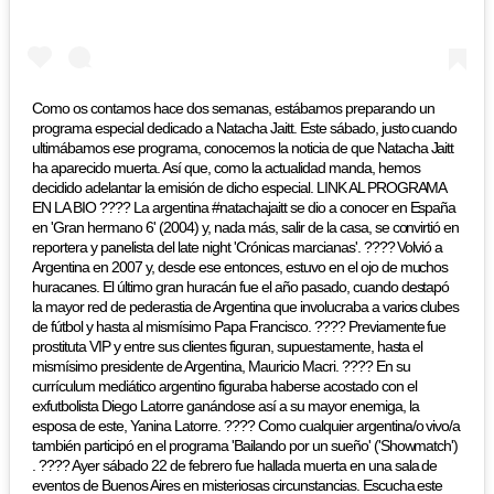
Como os contamos hace dos semanas, estábamos preparando un
programa especial dedicado a Natacha Jaitt. Este sábado, justo cuando
ultimábamos ese programa, conocemos la noticia de que Natacha Jaitt
ha aparecido muerta. Así que, como la actualidad manda, hemos
decidido adelantar la emisión de dicho especial. LINK AL PROGRAMA
EN LA BIO ???? La argentina #natachajaitt se dio a conocer en España
en 'Gran hermano 6' (2004) y, nada más, salir de la casa, se convirtió en
reportera y panelista del late night 'Crónicas marcianas'. ???? Volvió a
Argentina en 2007 y, desde ese entonces, estuvo en el ojo de muchos
huracanes. El último gran huracán fue el año pasado, cuando destapó
la mayor red de pederastia de Argentina que involucraba a varios clubes
de fútbol y hasta al mismísimo Papa Francisco. ???? Previamente fue
prostituta VIP y entre sus clientes figuran, supuestamente, hasta el
mismísimo presidente de Argentina, Mauricio Macri. ???? En su
currículum mediático argentino figuraba haberse acostado con el
exfutbolista Diego Latorre ganándose así a su mayor enemiga, la
esposa de este, Yanina Latorre. ???? Como cualquier argentina/o vivo/a
también participó en el programa 'Bailando por un sueño' ('Showmatch')
. ???? Ayer sábado 22 de febrero fue hallada muerta en una sala de
eventos de Buenos Aires en misteriosas circunstancias. Escucha este