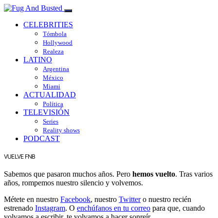
CELEBRITIES
Tómbola
Hollywood
Realeza
LATINO
Argentina
México
Miami
ACTUALIDAD
Política
TELEVISIÓN
Series
Reality shows
PODCAST
VUELVE FNB
Sabemos que pasaron muchos años. Pero
hemos vuelto
. Tras varios
años, rompemos nuestro silencio y volvemos.
Métete en nuestro
Facebook
, nuestro
Twitter
o nuestro recién
estrenado
Instagram
. O
enchúfanos en tu correo
para que, cuando
volvamos a escribir, te volvamos a hacer sonreír.