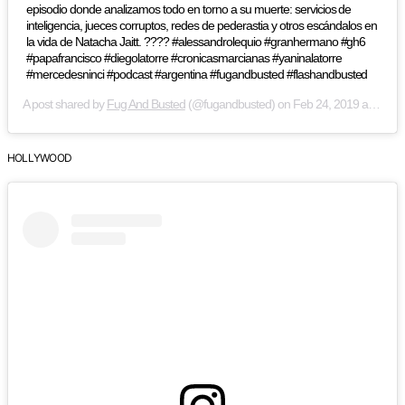
episodio donde analizamos todo en torno a su muerte: servicios de
inteligencia, jueces corruptos, redes de pederastia y otros escándalos en
la vida de Natacha Jaitt. ???? #alessandrolequio #granhermano #gh6
#papafrancisco #diegolatorre #cronicasmarcianas #yaninalatorre
#mercedesninci #podcast #argentina #fugandbusted #flashandbusted
A post shared by
Fug And Busted
(@fugandbusted) on
Feb 24, 2019 at 12:54pm PST
HOLLYWOOD