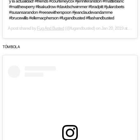
y la actualidad! #friends #courteneycox #jenniferaniston #mattleblanc
#matthewperry #lisakudrow #davidschwimmer #bradpitt #juliaroberts
#susansarandon #reesewitherspoon #jeanclaudevandamme
#brucewillis #ellemacpherson #fugandbusted #flashandbusted
A post shared by
Fug And Busted
(@fugandbusted) on
Jan 20, 2019 at 10:49am PST
TÓMBOLA