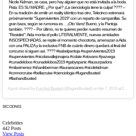
Nicole Kidman, se casa, pero hay alguien que no está invitada a la boda.
Pista: ES SU MADRE. ¿Por qué? ¡La cienciología tiene la culpa! ???? –
En su tradición de emitir un reality idéntico tras otro, Telecinco estrenará
próximamente "Supervivientes 2019" con un reparto de campanillas. Su
gran baza, según se rumorea es… ¡Oto Vans! Bueno, y la Pantoja
también. ???? – Por último, no te quieres perder nuestro resumen de
"Resistiré": Aida monta el pollo LITERALMENTE, nuevas amistades
INSOSPECHADAS, se repite el momento chocotorta, amenazan a Aida
con una PALIZA y la exclusiva FNB de cuánto dinero quedará al final del
concurso si siguen así. ???? #isabelpantoja #supervivientes2019
#supervivientes #nicolasvallejonajera #colate #otovans #pazvega
#cunadelobos #cunadelobos2019 #gabyspanic #lausurpadora
#milaximenez #shanikberman #lauraescanes #nicolekidman
#connorcruise #bellacruise #cienciologia #fugandbusted
#flashandbusted
A post shared by
Fug And Busted
(@fugandbusted) on
Apr 7, 2019 at 2:55pm PDT
SECCIONES
Celebrities
442
Posts
View Posts