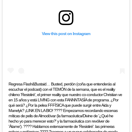
View this post on Instagram
Regresa Flash&Bustaid… Busted, perdón (coña que entenderás al
escuchar el podcast) con el TEMÓN de la semana, que es el reality
chileno 'Resistiré', el primer reality que nuestro co-conductor Christian ve
en 15 años y está LIVING con esta FANNNTASÍA de programa. ¿Por
qué será? ¿Por la pelea FFFÍSICA que puede surgir entre Aida y
Manelyk? ¡LINK EN LA BIO! ???? Empezamos recordando escenas
míticas de pelis de Almodóvar (la farmacéutica/Divine de '¿Qué he
hecho yo para merecer esto?' y la farmacéutica con revólver de
'Átame'). ???? Hablamos extensamente de 'Resistiré': las primeras
peleas y polémicas ???? Traemos a un nuevo colaborador de moda,