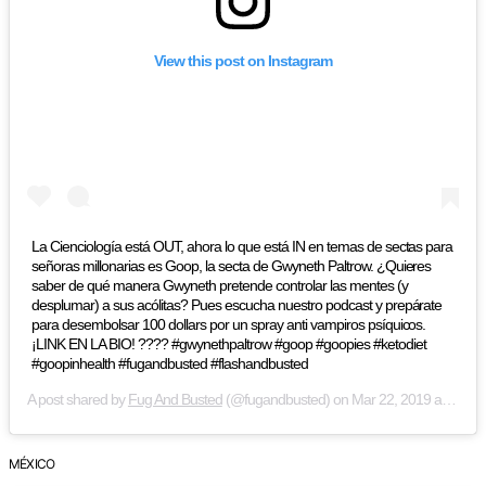
View this post on Instagram
La Cienciología está OUT, ahora lo que está IN en temas de sectas para
señoras millonarias es Goop, la secta de Gwyneth Paltrow. ¿Quieres
saber de qué manera Gwyneth pretende controlar las mentes (y
desplumar) a sus acólitas? Pues escucha nuestro podcast y prepárate
para desembolsar 100 dollars por un spray anti vampiros psíquicos.
¡LINK EN LA BIO! ???? #gwynethpaltrow #goop #goopies #ketodiet
#goopinhealth #fugandbusted #flashandbusted
A post shared by
Fug And Busted
(@fugandbusted) on
Mar 22, 2019 at 6:01am PDT
MÉXICO