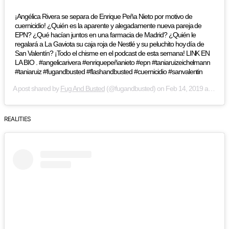
¡Angélica Rivera se separa de Enrique Peña Nieto por motivo de
cuernicidio! ¿Quién es la aparente y alegadamente nueva pareja de
EPN? ¿Qué hacían juntos en una farmacia de Madrid? ¿Quién le
regalará a La Gaviota su caja roja de Nestlé y su peluchito hoy día de
San Valentín? ¡Todo el chisme en el podcast de esta semana! LINK EN
LA BIO . #angelicarivera #enriquepeñanieto #epn #taniaruizeichelmann
#taniaruiz #fugandbusted #flashandbusted #cuernicidio #sanvalentin
A post shared by
Fug And Busted
(@fugandbusted) on
Feb 14, 2019 at 12:39pm PST
REALITIES