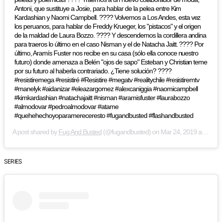
Antoni, que sustituye a Josie, para hablar de la pelea entre Kim
Kardashian y Naomi Campbell. ???? Volvemos a Los Andes, esta vez
los peruanos, para hablar de Freddy Krueger, los "pistacos" y el origen
de la maldad de Laura Bozzo. ???? Y descendemos la cordillera andina
para traeros lo último en el caso Nisman y el de Natacha Jaitt. ???? Por
último, Aramís Fuster nos recibe en su casa (sólo ella conoce nuestro
futuro) donde amenaza a Belén "ojos de sapo" Esteban y Christian teme
por su futuro al haberla contrariado. ¿Tiene solución? ????
#resistiremega #resistiré #Resistire #megatv #realitychile #resistiremtv
#manelyk #aidanizar #eleazargomez #alexcaniggia #naomicampbell
#kimkardashian #natachajaitt #nisman #aramisfuster #laurabozzo
#almodovar #pedroalmodovar #atame
#quehehechoyoparamereceresto #fugandbusted #flashandbusted
A post shared by
Fug And Busted
(@fugandbusted) on
Mar 24, 2019 at 1:48pm PDT
SERIES