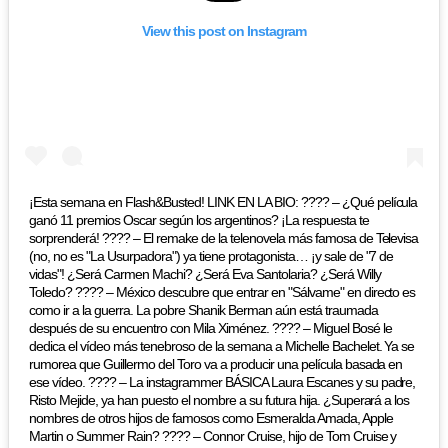
View this post on Instagram
¡Esta semana en Flash&Busted! LINK EN LA BIO: ???? – ¿Qué película
ganó 11 premios Oscar según los argentinos? ¡La respuesta te
sorprenderá! ???? – El remake de la telenovela más famosa de Televisa
(no, no es "La Usurpadora") ya tiene protagonista… ¡y sale de "7 de
vidas"! ¿Será Carmen Machi? ¿Será Eva Santolaria? ¿Será Willy
Toledo? ???? – México descubre que entrar en "Sálvame" en directo es
como ir a la guerra. La pobre Shanik Berman aún está traumada
después de su encuentro con Mila Ximénez. ???? – Miguel Bosé le
dedica el vídeo más tenebroso de la semana a Michelle Bachelet. Ya se
rumorea que Guillermo del Toro va a producir una película basada en
ese vídeo. ???? – La instagrammer BÁSICA Laura Escanes y su padre,
Risto Mejide, ya han puesto el nombre a su futura hija. ¿Superará a los
nombres de otros hijos de famosos como Esmeralda Amada, Apple
Martin o Summer Rain? ???? – Connor Cruise, hijo de Tom Cruise y