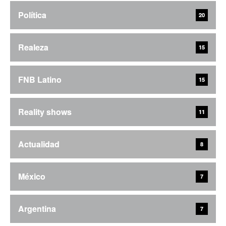
Política
20
Realeza
15
FNB Latino
15
Reality shows
11
Actualidad
8
México
7
Argentina
7