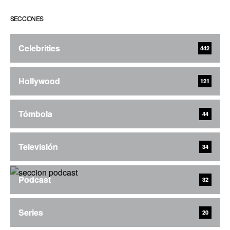
SECCIONES
Celebrities
442
Hollywood
121
Tómbola
44
Televisión
34
Podcast
32
Series
20