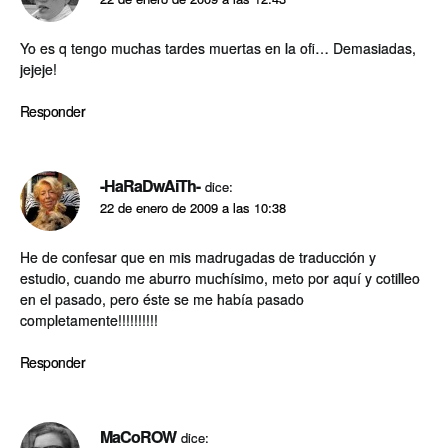
Yo es q tengo muchas tardes muertas en la ofi… Demasiadas,
jejeje!
Responder
-HaRaDwAiTh-
dice:
22 de enero de 2009 a las 10:38
He de confesar que en mis madrugadas de traducción y
estudio, cuando me aburro muchí­simo, meto por aquí­ y cotilleo
en el pasado, pero éste se me habí­a pasado
completamente!!!!!!!!!!
Responder
MaCoROW
dice: