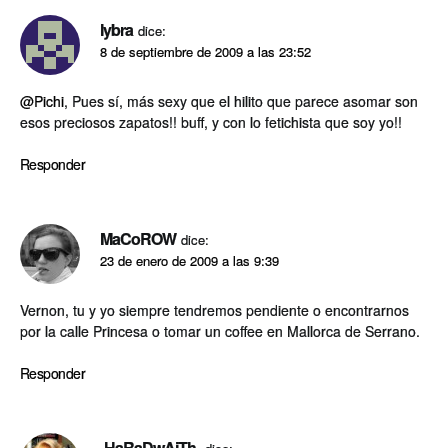
lybra
dice:
8 de septiembre de 2009 a las 23:52
@Pichi
, Pues sí­, más sexy que el hilito que parece asomar son
esos preciosos zapatos!! buff, y con lo fetichista que soy yo!!
Responder
MaCoROW
dice:
23 de enero de 2009 a las 9:39
Vernon, tu y yo siempre tendremos pendiente o encontrarnos
por la calle Princesa o tomar un coffee en Mallorca de Serrano.
Responder
-HaRaDwAiTh-