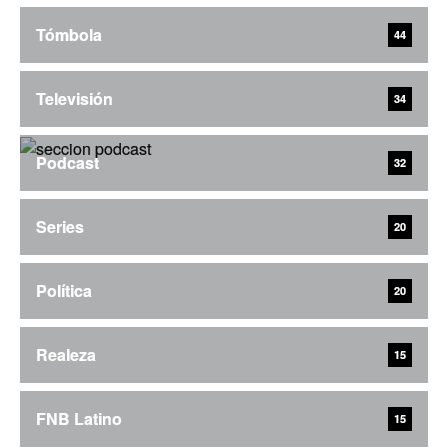
Tómbola
44
Televisión
34
Podcast
32
Series
20
Política
20
Realeza
15
FNB Latino
15