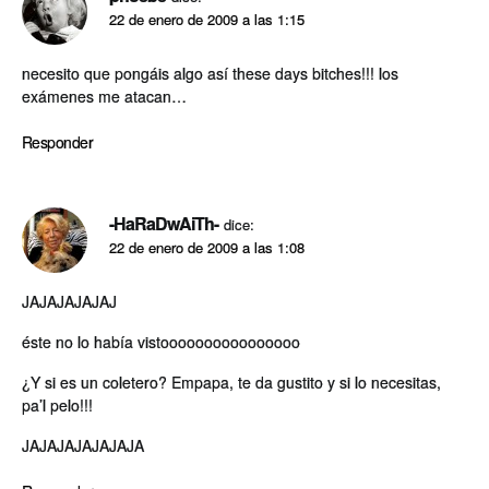
22 de enero de 2009 a las 1:15
necesito que pongáis algo así­ these days bitches!!! los
exámenes me atacan…
Responder
-HaRaDwAiTh-
dice:
22 de enero de 2009 a las 1:08
JAJAJAJAJAJ
éste no lo habí­a vistoooooooooooooooo
¿Y si es un coletero? Empapa, te da gustito y si lo necesitas,
pa’l pelo!!!
JAJAJAJAJAJAJA