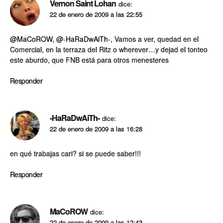
Vernon Saint Lohan
dice:
22 de enero de 2009 a las 22:55
@MaCoROW
,
@-HaRaDwAiTh-
, Vamos a ver, quedad en el
Comercial, en la terraza del Ritz o wherever…y dejad el tonteo
este aburdo, que FNB está para otros menesteres
Responder
-HaRaDwAiTh-
dice:
22 de enero de 2009 a las 16:28
en qué trabajas cari? si se puede saber!!!
Responder
MaCoROW
dice:
22 de enero de 2009 a las 12:43