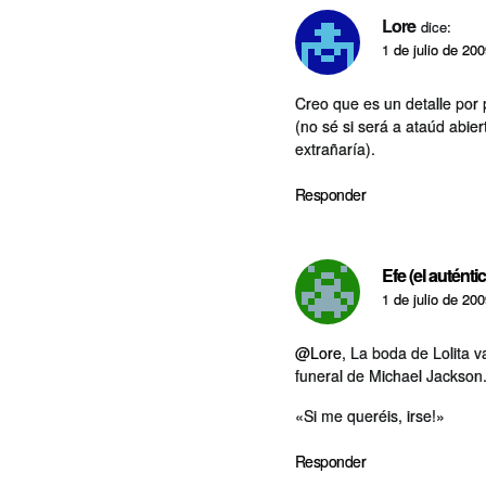
Lore
dice:
1 de julio de 20
Creo que es un detalle por 
(no sé si será a ataúd abi
extrañarí­a).
Responder
Efe (el auténti
1 de julio de 20
@Lore
, La boda de Lolita 
funeral de Michael Jackson
«Si me queréis, irse!»
Responder