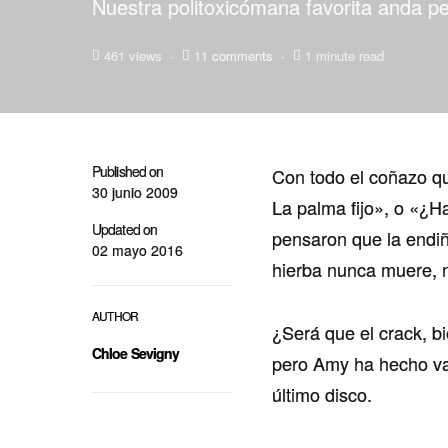
Nuestra politoxicómana favorita anda 
461 views
11 comments
1 minute read
Published on
Con todo el coñazo qu
30 junio 2009
La palma fijo», o «¿H
Updated on
pensaron que la endiñ
02 mayo 2016
hierba nunca muere,
AUTHOR
¿Será que el crack, b
Chloe Sevigny
pero Amy ha hecho va
último disco.