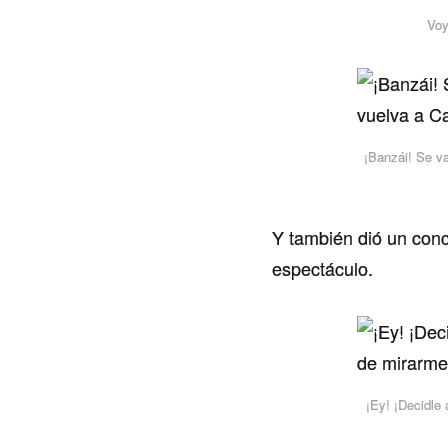
Voy
¡Banzái! Se v
Y también dió un conci
espectáculo.
¡Ey! ¡Decidle 