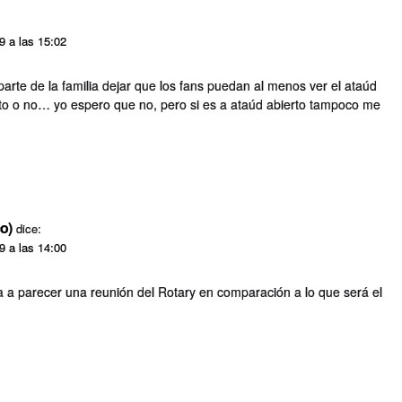
09 a las 15:02
parte de la familia dejar que los fans puedan al menos ver el ataúd
erto o no… yo espero que no, pero si es a ataúd abierto tampoco me
co)
dice:
09 a las 14:00
va a parecer una reunión del Rotary en comparación a lo que será el
.