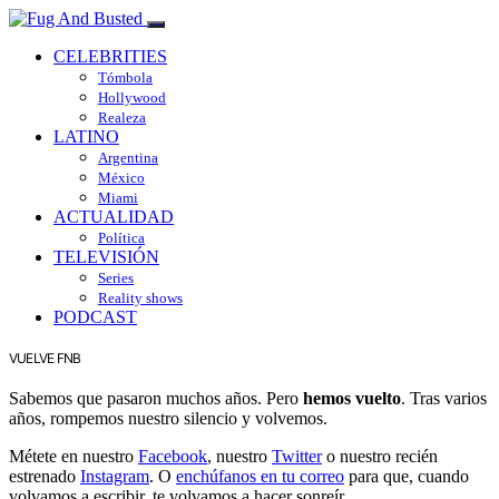
CELEBRITIES
Tómbola
Hollywood
Realeza
LATINO
Argentina
México
Miami
ACTUALIDAD
Política
TELEVISIÓN
Series
Reality shows
PODCAST
VUELVE FNB
Sabemos que pasaron muchos años. Pero
hemos vuelto
. Tras varios
años, rompemos nuestro silencio y volvemos.
Métete en nuestro
Facebook
, nuestro
Twitter
o nuestro recién
estrenado
Instagram
. O
enchúfanos en tu correo
para que, cuando
volvamos a escribir, te volvamos a hacer sonreír.