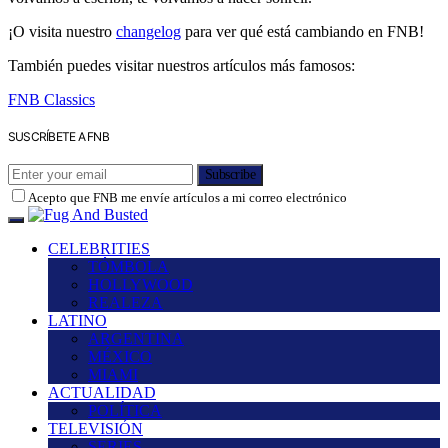
¡O visita nuestro
changelog
para ver qué está cambiando en FNB!
También puedes visitar nuestros artículos más famosos:
FNB Classics
SUSCRÍBETE A FNB
Subscribe
Acepto que FNB me envíe artículos a mi correo electrónico
CELEBRITIES
TÓMBOLA
HOLLYWOOD
REALEZA
LATINO
ARGENTINA
MÉXICO
MIAMI
ACTUALIDAD
POLÍTICA
TELEVISIÓN
SERIES