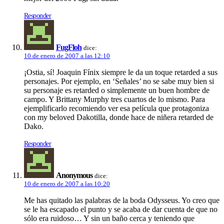
Responder
FugFloh
dice:
10 de enero de 2007 a las 12:10
¡Ostia, sí­! Joaquin Fí­nix siempre le da un toque retarded a sus
personajes. Por ejemplo, en ‘Señales’ no se sabe muy bien si
su personaje es retarded o simplemente un buen hombre de
campo. Y Brittany Murphy tres cuartos de lo mismo. Para
ejemplificarlo recomiendo ver esa pelí­cula que protagoniza
con my beloved Dakotilla, donde hace de niñera retarded de
Dako.
Responder
Anonymous
dice:
10 de enero de 2007 a las 10:20
Me has quitado las palabras de la boda Odysseus. Yo creo que
se le ha escapado el punto y se acaba de dar cuenta de que no
sólo era ruidoso… Y sin un baño cerca y teniendo que