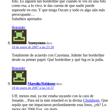
foto. Es alguien tan borderline que cuando lo ves en una foto
como esa, a lo vivo, te das cuenta de que nadie puede
superarle en eso. Y que tenga Oscars y todo es algo aún más
preocupante…
Saluditos apretados
Responder
Anonymous
dice:
10 de enero de 2007 a las 23:26
Totalmente de acuerdo con Cayetana. Juliette fue borderline
desde su primer papel. Qué borderline y qué fug es la jodí­a.
Responder
Marujita Robinson
dice:
10 de enero de 2007 a las 14:37
Uff, menos mal, ya me estaba rayando con la cara de
Jonatán…Para mí­ la más retarded es la divina
Chulaborn
. Que
sepáis que me impactaron profundamente esas fotos, ¿eh? Lo
mejor del 2006 Fug, sin duda.