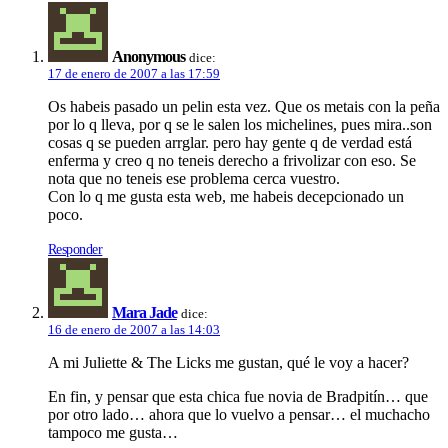
Anonymous
dice:
17 de enero de 2007 a las 17:59
Os habeis pasado un pelin esta vez. Que os metais con la peña
por lo q lleva, por q se le salen los michelines, pues mira..son
cosas q se pueden arrglar. pero hay gente q de verdad está
enferma y creo q no teneis derecho a frivolizar con eso. Se
nota que no teneis ese problema cerca vuestro.
Con lo q me gusta esta web, me habeis decepcionado un
poco.
Responder
Mara Jade
dice:
16 de enero de 2007 a las 14:03
A mi Juliette & The Licks me gustan, qué le voy a hacer?
En fin, y pensar que esta chica fue novia de Bradpití­n… que
por otro lado… ahora que lo vuelvo a pensar… el muchacho
tampoco me gusta…