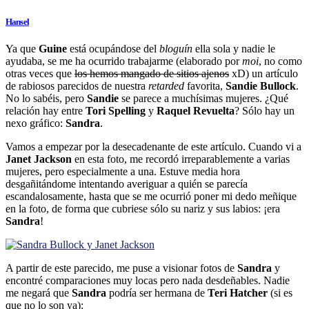
Hansel
Ya que
Guine
está ocupándose del
bloguín
ella sola y nadie le
ayudaba, se me ha ocurrido trabajarme (elaborado por
moi
, no como
otras veces que
los hemos mangado de sitios ajenos
xD) un artículo
de rabiosos parecidos de nuestra
retarded
favorita,
Sandie Bullock
.
No lo sabéis, pero
Sandie
se parece a muchísimas mujeres. ¿Qué
relación hay entre
Tori Spelling
y
Raquel Revuelta
? Sólo hay un
nexo gráfico:
Sandra
.
Vamos a empezar por la desecadenante de este artículo. Cuando vi a
Janet Jackson
en esta foto, me recordó irreparablemente a varias
mujeres, pero especialmente a una. Estuve media hora
desgañitándome intentando averiguar a quién se parecía
escandalosamente, hasta que se me ocurrió poner mi dedo meñique
en la foto, de forma que cubriese sólo su nariz y sus labios: ¡era
Sandra
!
A partir de este parecido, me puse a visionar fotos de
Sandra
y
encontré comparaciones muy locas pero nada desdeñables. Nadie
me negará que
Sandra
podría ser hermana de
Teri Hatcher
(si es
que no lo son ya):