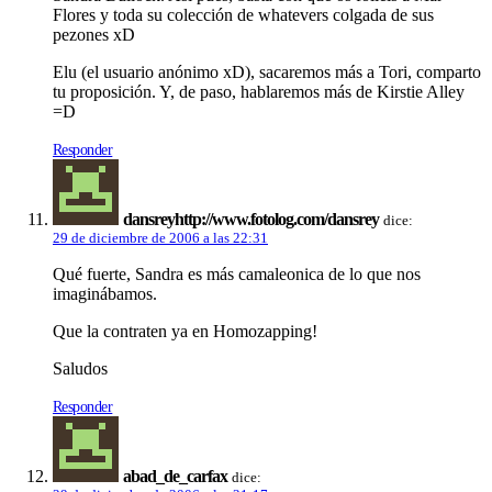
Flores y toda su colección de whatevers colgada de sus
pezones xD
Elu (el usuario anónimo xD), sacaremos más a Tori, comparto
tu proposición. Y, de paso, hablaremos más de Kirstie Alley
=D
Responder
dansreyhttp://www.fotolog.com/dansrey
dice:
29 de diciembre de 2006 a las 22:31
Qué fuerte, Sandra es más camaleonica de lo que nos
imaginábamos.
Que la contraten ya en Homozapping!
Saludos
Responder
abad_de_carfax
dice: