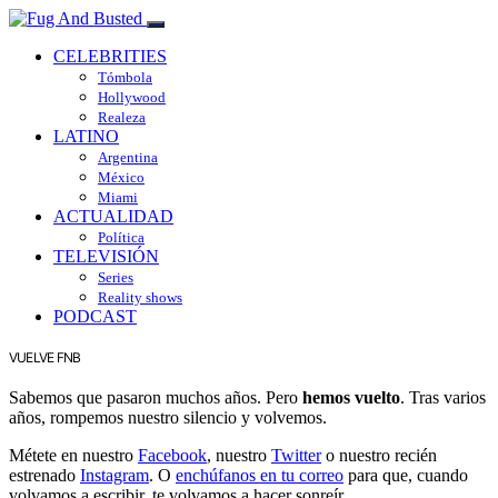
CELEBRITIES
Tómbola
Hollywood
Realeza
LATINO
Argentina
México
Miami
ACTUALIDAD
Política
TELEVISIÓN
Series
Reality shows
PODCAST
VUELVE FNB
Sabemos que pasaron muchos años. Pero
hemos vuelto
. Tras varios
años, rompemos nuestro silencio y volvemos.
Métete en nuestro
Facebook
, nuestro
Twitter
o nuestro recién
estrenado
Instagram
. O
enchúfanos en tu correo
para que, cuando
volvamos a escribir, te volvamos a hacer sonreír.