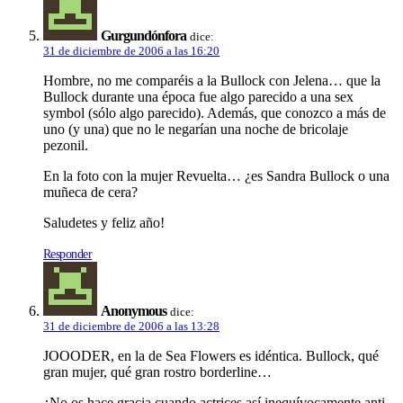
Gurgundónfora
dice:
31 de diciembre de 2006 a las 16:20
Hombre, no me comparéis a la Bullock con Jelena… que la
Bullock durante una época fue algo parecido a una sex
symbol (sólo algo parecido). Además, que conozco a más de
uno (y una) que no le negarían una noche de bricolaje
pezonil.
En la foto con la mujer Revuelta… ¿es Sandra Bullock o una
muñeca de cera?
Saludetes y feliz año!
Responder
Anonymous
dice:
31 de diciembre de 2006 a las 13:28
JOOODER, en la de Sea Flowers es idéntica. Bullock, qué
gran mujer, qué gran rostro borderline…
¿No os hace gracia cuando actrices así inequívocamente anti-