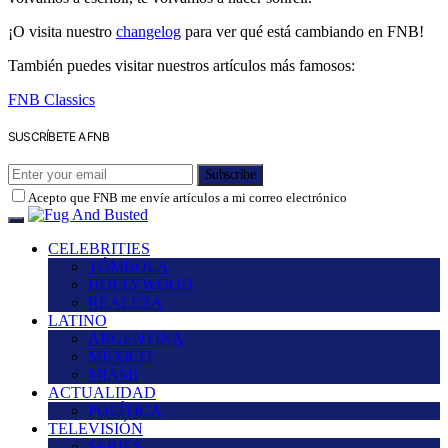
¡O visita nuestro
changelog
para ver qué está cambiando en FNB!
También puedes visitar nuestros artículos más famosos:
FNB Classics
SUSCRÍBETE A FNB
Subscribe
Acepto que FNB me envíe artículos a mi correo electrónico
CELEBRITIES
TÓMBOLA
HOLLYWOOD
REALEZA
LATINO
ARGENTINA
MÉXICO
MIAMI
ACTUALIDAD
POLÍTICA
TELEVISIÓN
SERIES