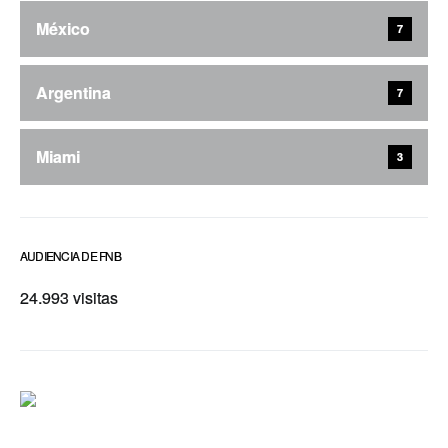
México
7
Argentina
7
Miami
3
AUDIENCIA DE FNB
24.993 visitas