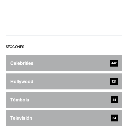
SECCIONES
Celebrities
442
Hollywood
121
Tómbola
44
Televisión
34