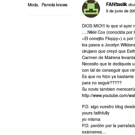
FAN!tastik
dic
Moda
,
Pamola knows
5 de junio de 20
DIOS MIO!!! lo que vi ayer 
….Nikki Cox (conocida por l
«El conejito Floppy») o por 
los pasos a Jocelyn Wildens
cirujano que creyó que Est
Carmen de Mairena levantar
Necesito que le dediqueis u
con tal de conseguir que n
Es que no hizo ya bastante
para no seguir?????
Su novio tambien merecerí­a
http://www.youtube.com/
P.D. sigo vuestro blog desde 
yours faithfully
yo misma
P.D. perdón por la parrafa
exámenes…