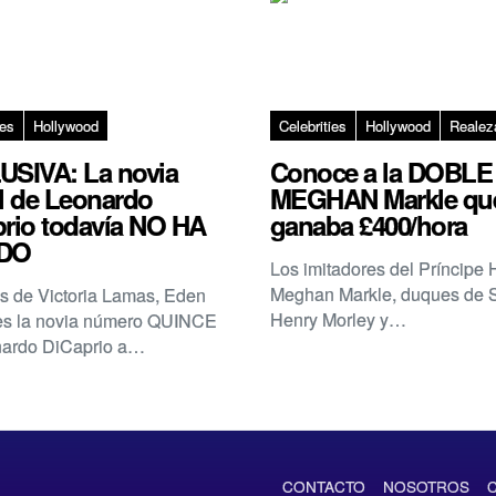
ies
Hollywood
Celebrities
Hollywood
Realez
USIVA: La novia
Conoce a la DOBLE
l de Leonardo
MEGHAN Markle qu
rio todavía NO HA
ganaba £400/hora
DO
Los imitadores del Príncipe 
Meghan Markle, duques de 
 de Victoria Lamas, Eden
Henry Morley y…
es la novia número QUINCE
nardo DiCaprio a…
CONTACTO
NOSOTROS