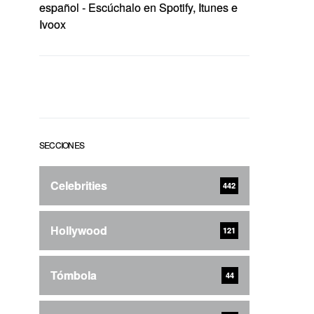
SECCIONES
Celebrities
442
Hollywood
121
Tómbola
44