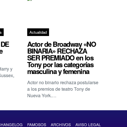
a
Actualidad
 DE
Actor de Broadway «NO
e
BINARIA» RECHAZA
SER PREMIADO en los
Tony por las categorías
Harry y
masculina y femenina
Sussex,
Actor no binario rechaza postularse
a los premios de teatro Tony de
Nueva York.…
CHANGELOG
FAMOSOS
ARCHIVOS
AVISO LEGAL