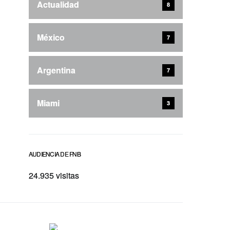
Actualidad
8
México
7
Argentina
7
Miami
3
AUDIENCIA DE FNB
24.935 visitas