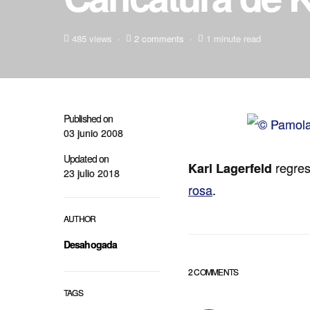
485 views
2 comments
1 minute read
Published on
03 junio 2008
Updated on
regres
Karl Lagerfeld
23 julio 2018
rosa
.
AUTHOR
Desahogada
2 COMMENTS
TAGS