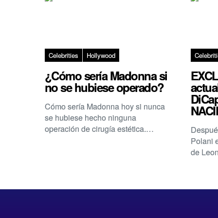
Celebrities
Hollywood
Celebrit
¿Cómo sería Madonna si
EXCL
no se hubiese operado?
actua
DiCap
Cómo sería Madonna hoy si nunca
NACI
se hubiese hecho ninguna
operación de cirugía estética.…
Después
Polani 
de Leo