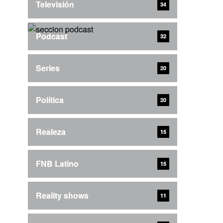
Televisión
34
Podcast
32
Series
20
Política
20
Realeza
15
FNB Latino
15
Reality shows
11