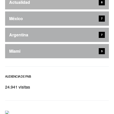
Actualidad
8
México
7
Argentina
7
Miami
3
AUDIENCIA DE FNB
24.941 visitas