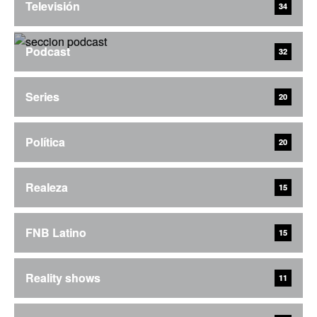
Televisión
34
Podcast
32
Series
20
Política
20
Realeza
15
FNB Latino
15
Reality shows
11