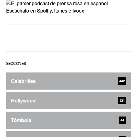
SECCIONES
Celebrities
442
Hollywood
121
Tómbola
44