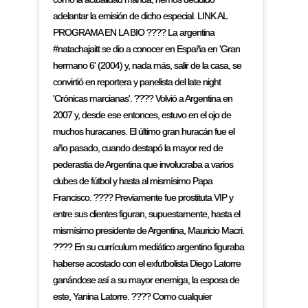
adelantar la emisión de dicho especial. LINK AL
PROGRAMA EN LA BIO ???? La argentina
#natachajaitt se dio a conocer en España en 'Gran
hermano 6' (2004) y, nada más, salir de la casa, se
convirtió en reportera y panelista del late night
'Crónicas marcianas'. ???? Volvió a Argentina en
2007 y, desde ese entonces, estuvo en el ojo de
muchos huracanes. El último gran huracán fue el
año pasado, cuando destapó la mayor red de
pederastia de Argentina que involucraba a varios
clubes de fútbol y hasta al mismísimo Papa
Francisco. ???? Previamente fue prostituta VIP y
entre sus clientes figuran, supuestamente, hasta el
mismísimo presidente de Argentina, Mauricio Macri.
???? En su currículum mediático argentino figuraba
haberse acostado con el exfutbolista Diego Latorre
ganándose así a su mayor enemiga, la esposa de
este, Yanina Latorre. ???? Como cualquier