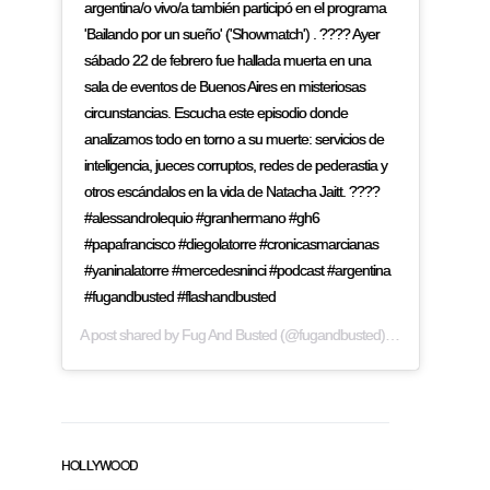
argentina/o vivo/a también participó en el programa
'Bailando por un sueño' ('Showmatch') . ???? Ayer
sábado 22 de febrero fue hallada muerta en una
sala de eventos de Buenos Aires en misteriosas
circunstancias. Escucha este episodio donde
analizamos todo en torno a su muerte: servicios de
inteligencia, jueces corruptos, redes de pederastia y
otros escándalos en la vida de Natacha Jaitt. ????
#alessandrolequio #granhermano #gh6
#papafrancisco #diegolatorre #cronicasmarcianas
#yaninalatorre #mercedesninci #podcast #argentina
#fugandbusted #flashandbusted
A post shared by
Fug And Busted
(@fugandbusted) on
Feb 24, 2019
HOLLYWOOD