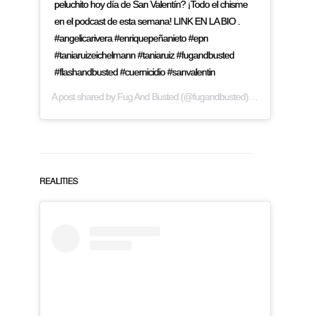
peluchito hoy día de San Valentín? ¡Todo el chisme
en el podcast de esta semana! LINK EN LA BIO .
#angelicarivera #enriquepeñanieto #epn
#taniaruizeichelmann #taniaruiz #fugandbusted
#flashandbusted #cuernicidio #sanvalentin
A post shared by
Fug And Busted
(@fugandbusted) on
Feb 14, 2019
REALITIES