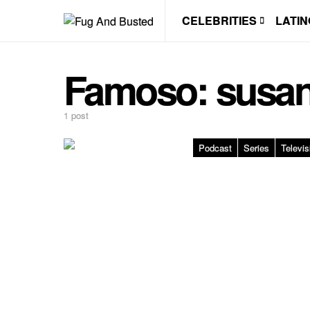
CELEBRITIES
LATIN
Famoso:
susan
1 post
Podcast
Series
Televis