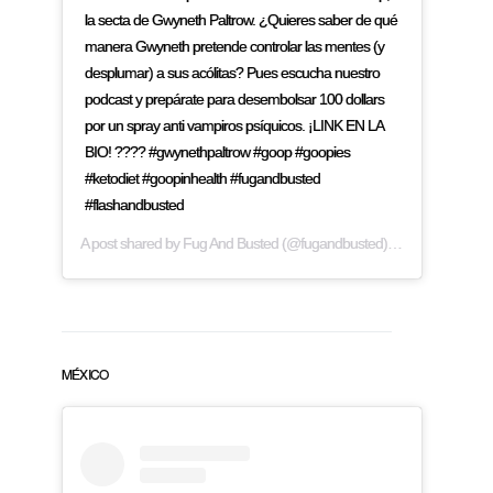
la secta de Gwyneth Paltrow. ¿Quieres saber de qué
manera Gwyneth pretende controlar las mentes (y
desplumar) a sus acólitas? Pues escucha nuestro
podcast y prepárate para desembolsar 100 dollars
por un spray anti vampiros psíquicos. ¡LINK EN LA
BIO! ???? #gwynethpaltrow #goop #goopies
#ketodiet #goopinhealth #fugandbusted
#flashandbusted
A post shared by
Fug And Busted
(@fugandbusted) on
Mar 22, 2019
MÉXICO