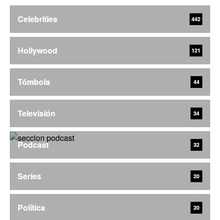
Celebrities
442
Hollywood
121
Tómbola
44
Televisión
34
Podcast
32
Series
20
Política
20